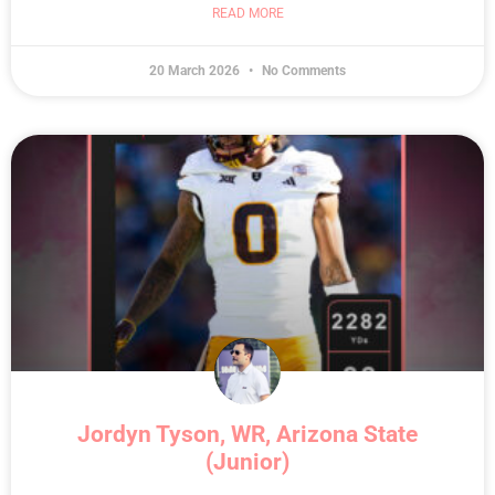
READ MORE
20 March 2026
No Comments
Jordyn Tyson, WR, Arizona State
(Junior)