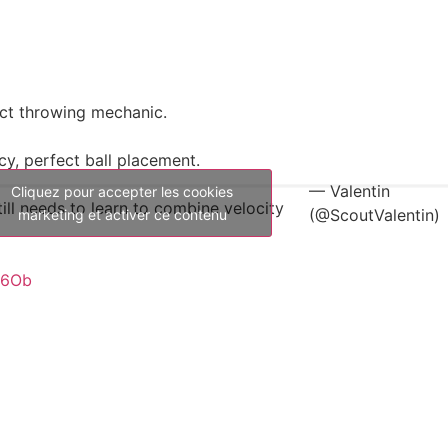
ect throwing mechanic.
cy, perfect ball placement.
— Valentin
Cliquez pour accepter les cookies
ll needs to learn to combine velocity
(@ScoutValentin)
marketing et activer ce contenu
N6Ob