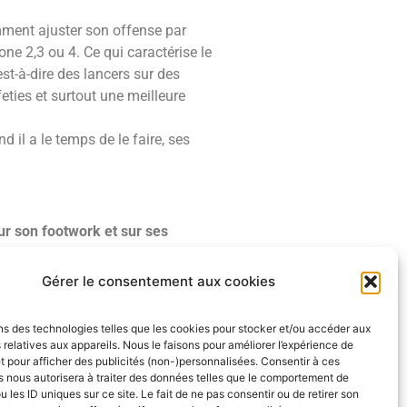
omment ajuster son offense par
one 2,3 ou 4.
Ce qui caractérise le
est-à-dire des lancers sur des
eties et surtout une meilleure
d il a le temps de le faire, ses
sur son footwork et sur ses
s jambes. Maye a évolué dans un
r sur le banc la première saison
Gérer le consentement aux cookies
emps la transition peut être
eloppé à Ohio State que celui
ns des technologies telles que les cookies pour stocker et/ou accéder aux
re correct me rassure
 relatives aux appareils. Nous le faisons pour améliorer l’expérience de
t pour afficher des publicités (non-)personnalisées. Consentir à ces
 nous autorisera à traiter des données telles que le comportement de
u les ID uniques sur ce site. Le fait de ne pas consentir ou de retirer son