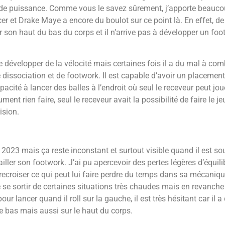
 de puissance.
Comme vous le savez sûrement, j’apporte beaucou
er et Drake Maye a encore du boulot sur ce point là. En effet, 
r son haut du bas du corps et il n’arrive pas à développer un foot
e développer de la vélocité mais certaines fois il a du mal à comb
dissociation et de footwork.
Il est capable d’avoir un placement 
cité à lancer des balles à l’endroit où seul le receveur peut jouer
ent rien faire, seul le receveur avait la possibilité de faire le je
ision.
23 mais ça reste inconstant et surtout visible quand il est sous
ailler son footwork.
J’ai pu apercevoir des pertes légères d’équili
trecroiser ce qui peut lui faire perdre du temps dans sa mécaniq
e se sortir de certaines situations très chaudes mais en revanche 
ur lancer quand il roll sur
la gauche, il est très hésitant car il 
le bas mais aussi sur le haut du corps.