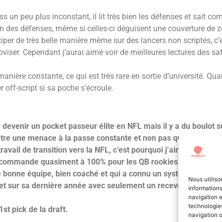
un peu plus inconstant, il lit très bien les défenses et sait c
on des défenses, même si celles-ci déguisent une couverture de z
iciper de très belle manière même sur des lancers non scriptés, c’
oviser.
Cependant j’aurai aimé voir de meilleures lectures des saf
anière constante, ce qui est très rare en sortie d’université. Quan
r off-script si sa poche s’écroule.
r devenir un pocket passeur élite en NFL mais il y a du boulot 
 et être une menace à la passe constante et non pas que par se
ravail de transition vers la NFL, c’est pourquoi j’aimerai le voi
 recommande quasiment à 100% pour les QB rookies mais de en t
bonne équipe, bien coaché et qui a connu un système plus dév
Nous utiliso
 et sur sa dernière année avec seulement un receveur de calib
informations
navigation e
technologies
st pick de la draft.
navigation o