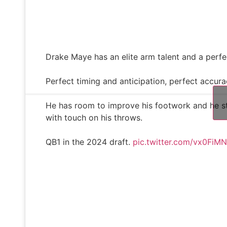
Drake Maye has an elite arm talent and a perf
Perfect timing and anticipation, perfect accura
He has room to improve his footwork and he sti
with touch on his throws.
QB1 in the 2024 draft.
pic.twitter.com/vx0FiM