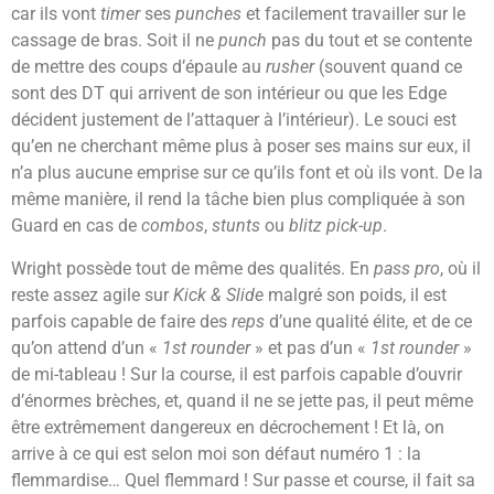
car ils vont
timer
ses
punches
et facilement travailler sur le
cassage de bras. Soit il ne
punch
pas du tout et se contente
de mettre des coups d’épaule au
rusher
(souvent quand ce
sont des DT qui arrivent de son intérieur ou que les Edge
décident justement de l’attaquer à l’intérieur). Le souci est
qu’en ne cherchant même plus à poser ses mains sur eux, il
n’a plus aucune emprise sur ce qu’ils font et où ils vont. De la
même manière, il rend la tâche bien plus compliquée à son
Guard en cas de
combos
,
stunts
ou
blitz pick-up
.
Wright possède tout de même des qualités. En
pass pro
, où il
reste assez agile sur
Kick & Slide
malgré son poids, il est
parfois capable de faire des
reps
d’une qualité élite, et de ce
qu’on attend d’un «
1st rounder
» et pas d’un «
1st rounder
»
de mi-tableau ! Sur la course, il est parfois capable d’ouvrir
d’énormes brèches, et, quand il ne se jette pas, il peut même
être extrêmement dangereux en décrochement ! Et là, on
arrive à ce qui est selon moi son défaut numéro 1 : la
flemmardise… Quel flemmard ! S
ur passe et course, il fait sa