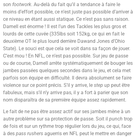
son
footwork
. Au-delà du fait qu’il a tendance à faire le
moins d’effort possible, ce n’est juste pas possible d’arriver à
ce niveau en étant aussi statique. Ce n’est pas sans raison.
Darnell est énorme ! Il est l’un des Tackles les plus gros et
lourds de cette cuvée (335lbs soit 152kg, ce qui en fait le
deuxième OT le plus lourd derrière Dawand Jones d’Ohio
State). Le souci est que cela se voit dans sa façon de jouer.
C’est mou ! En NFL, ce n’est pas possible. Sur jeu de passe
ou de course, Darnell arrête systématiquement de bouger les
jambes passées quelques secondes dans le jeu, et cela met
parfois son équipe en difficulté. Il devra absolument se faire
violence sur ce point précis. S’il y arrive, le
step up
peut être
fabuleux, mais s’il n’y arrive pas, il y a fort à parier que son
nom disparaîtra de sa première équipe assez rapidement.
Le fait de ne pas être assez actif sur ses jambes mène à un
autre problème sur sa protection de passe. Soit il
punch
trop
de fois et sur un rythme trop régulier lors du jeu, ce qui, face
à des
pass rushers
aguerris en NFL peut le mettre en danger