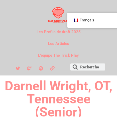
Français
Les Profils de draft 2025
Les Articles
L'équipe The Trick Play
Darnell Wright, OT,
Tennessee
(Senior)