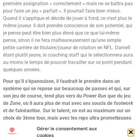
première assignation « correctement » mais ne se battra pas
pour faire un jeu « parfait ». Il pourrait faire bien mieux.
Quand il s’applique et décide de jouer à fond, ce n’est plus le
même joueur. Il doit prendre conscience de son potentiel, qui
je pense peut être bien plus élevé que ce que lui-même
pense, sinon il ne fera malheureusement qu’une simple
petite carrière de titulaire/joueur de rotation en NFL.
Darnell
étant plutôt jeune, le coaching staff qui le sélectionnera aura
au moins le temps de pouvoir travailler sur ce point pendant
quelques années.
Pour qu’il s’épanouisse, il faudrait le prendre dans un
système qui se repose sur beaucoup de passes et qui, sur
son jeu de course, tend plus vers du
Power Run
que du jeu
de
Zone
, où il aura plus de mal avec ses soucis de
footwork
et de fainéantise. Sur le talent, on est au maximum sur un
choix de 3ème tour, mais avec les
reps
ultra prometteuses
qu’il est capable de délivrer et son jeune âge, je ne serais
Gérer le consentement aux
pas surpris de le voir sortir au 2nd tour. Dans tous les cas,
cookies