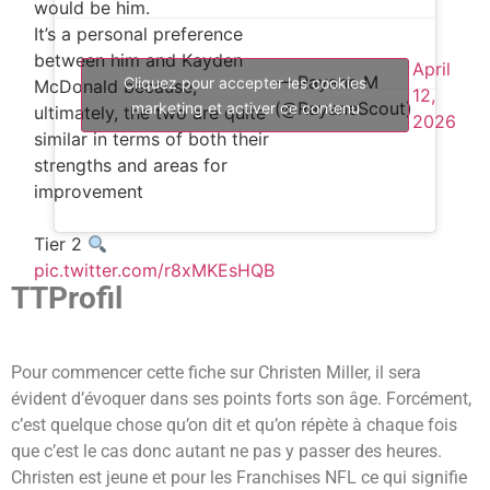
would be him.
It’s a personal preference
between him and Kayden
April
— Rayane M
Cliquez pour accepter les cookies
McDonald because,
12,
(@RayaneScout)
marketing et activer ce contenu
ultimately, the two are quite
2026
similar in terms of both their
strengths and areas for
improvement
Tier 2
pic.twitter.com/r8xMKEsHQB
TTProfil
Pour commencer cette fiche sur Christen Miller, il sera
évident d’évoquer dans ses points forts son âge. Forcément,
c’est quelque chose qu’on dit et qu’on répète à chaque fois
que c’est le cas donc autant ne pas y passer des heures.
Christen est jeune et pour les Franchises NFL ce qui signifie