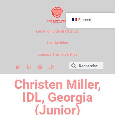
Français
Les Profils de draft 2025
Les Articles
L'équipe The Trick Play
Christen Miller,
IDL, Georgia
(Junior)