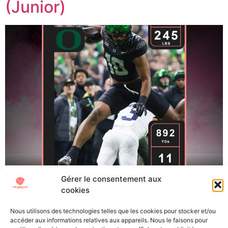
(Junior)
Gérer le consentement aux
Kenyon Sadiq, TE, Oregon (Junior) De retour pour cette
cookies
cuvée 2026, The TrickPlay vous propose de nouveau de
plonger plus précisément dans le jeu des joueurs de
Nous utilisons des technologies telles que les cookies pour stocker et/ou
accéder aux informations relatives aux appareils. Nous le faisons pour
demain. Qui confirmera ses points forts ou ses points