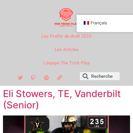
Français
Les Profils de draft 2025
Les Articles
L'équipe The Trick Play
Eli Stowers, TE, Vanderbilt
(Senior)