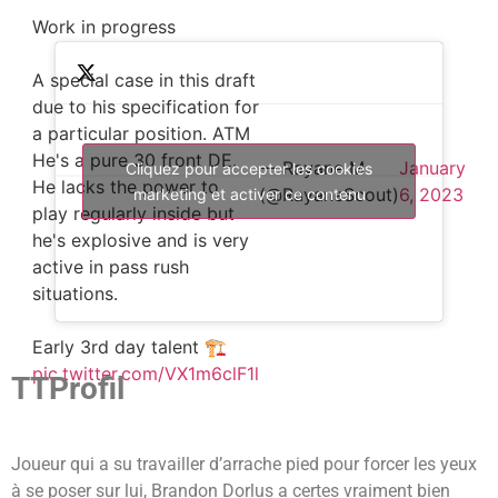
Work in progress
A special case in this draft
due to his specification for
a particular position. ATM
He's a pure 30 front DE.
— Rayane M
January
Cliquez pour accepter les cookies
He lacks the power to
(@RayaneScout)
6, 2023
marketing et activer ce contenu
play regularly inside but
he's explosive and is very
active in pass rush
situations.
Early 3rd day talent 🏗
pic.twitter.com/VX1m6clF1l
TTProfil
Joueur qui a su travailler d’arrache pied pour forcer les yeux
à se poser sur lui, Brandon Dorlus a certes vraiment bien