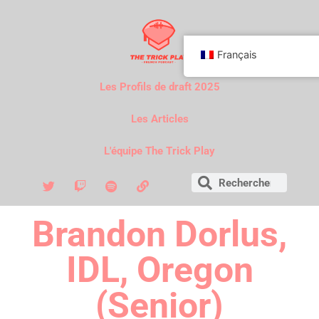
Français
Les Profils de draft 2025
Les Articles
L'équipe The Trick Play
Brandon Dorlus,
IDL, Oregon
(Senior)