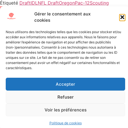
Étiqueté
Draft
IDL
NFL Draft
Oregon
Pac-12
Scouting
Gérer le consentement aux
All Texts Rights Reserved © 2023
cookies
Nous utilisons des technologies telles que les cookies pour stocker et/ou
Tous les textes présents sur ce site sont protégés par les droits
accéder aux informations relatives aux appareils. Nous le faisons pour
d’auteur. Il est interdit de reproduire, distribuer ou utiliser de
améliorer l’expérience de navigation et pour afficher des publicités
quelque manière que ce soit ces éléments sans l’autorisation
(non-)personnalisées. Consentir à ces technologies nous autorisera à
traiter des données telles que le comportement de navigation ou les ID
expresse de leurs propriétaires.
uniques sur ce site. Le fait de ne pas consentir ou de retirer son
consentement peut avoir un effet négatif sur certaines fonctonnalités et
caractéristiques.
Accepter
Refuser
Voir les préférences
Politique de cookies