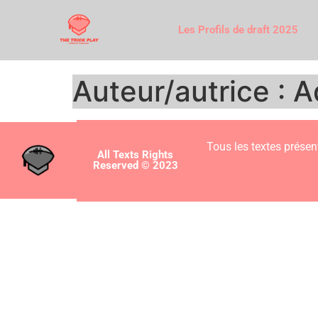
Les Profils de draft 2025
Auteur/autrice :
A
Tous les textes présent
All Texts Rights
Reserved © 2023