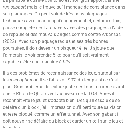
La principale qualité d’Antonio est son gros apport dans le
run support
mais je trouve qu’il manque de consistance dans
ses plaquages. On peut voir de très bons plaquages
techniques avec beaucoup d’engagement et, certaines fois, il
passe complètement au travers avec des plaquages à l’aide
de l’épaule et des mauvais angles comme contre Arkansas
(2022). Avec son plaquage radius et ses très bonnes
poursuites, il doit devenir un plaqueur élite. J’ajoute que
j’aimerais le voir prendre 5 kg pour qu’il soit vraiment
capable d’être une machine à
hits
.
Il a des problèmes de reconnaissance des jeux, surtout sur
les
read option
où il se fait avoir 90% du temps, si ce n’est
plus. Gros problème de lecture justement sur la course avant
que le RB ou le QB arrivent au niveau de la LOS. Après il
reconnaît vite le jeu et s’adapte bien. Dès qu’il essaie de se
défaire d’un block, j’ai l’impression qu’il perd toute sa vision
et reste bloqué, comme un effet tunnel. Avec son gabarit il
doit pouvoir se défaire du block et garder un œil sur le jeu et
le ballon.