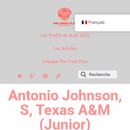
Français
Les Profils de draft 2025
Les Articles
L'équipe The Trick Play
Antonio Johnson,
S, Texas A&M
(Junior)