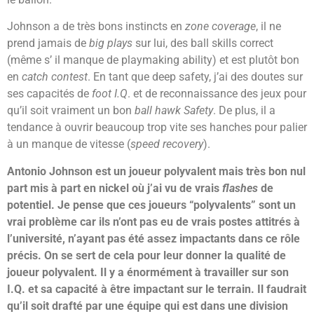
Johnson a de très bons instincts en
zone coverage
, il ne
prend jamais de
big plays
sur lui, des ball skills correct
(même s’ il manque de playmaking ability) et est plutôt bon
en
catch contest
. En tant que deep safety, j’ai des doutes sur
ses capacités de
foot I.Q
. et de reconnaissance des jeux pour
qu’il soit vraiment un bon
ball hawk Safety
. De plus, il a
tendance à ouvrir beaucoup trop vite ses hanches pour palier
à un manque de vitesse (
speed recovery
).
Antonio Johnson est un joueur polyvalent mais très bon nul
part mis à part en nickel où j’ai vu de vrais
flashes
de
potentiel. Je pense que ces joueurs “polyvalents” sont un
vrai problème car ils n’ont pas eu de vrais postes attitrés à
l’université, n’ayant pas été assez impactants dans ce rôle
précis. On se sert de cela pour leur donner la qualité de
joueur polyvalent. Il y a énormément à travailler sur son
I.Q. et sa capacité à être impactant sur le terrain. Il faudrait
qu’il soit drafté par une équipe qui est dans une division