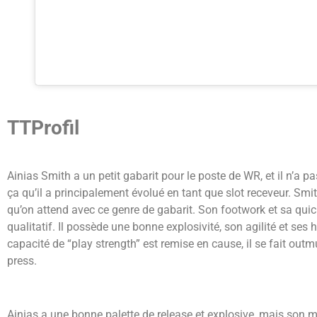
TTProfil
Ainias Smith a un petit gabarit pour le poste de WR, et il n’a 
ça qu’il a principalement évolué en tant que slot receveur.
Smit
qu’on attend avec ce genre de gabarit. Son footwork et sa quick
qualitatif.
Il possède une bonne explosivité, son agilité et s
capacité de “play strength” est remise en cause, il se fait outm
press.
Ainias a une bonne palette de release et explosive, mais son m