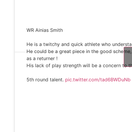
WR Ainias Smith
He is a twitchy and quick athlete who underst
He could be a great piece in the good scheme,
as a returner !
His lack of play strength will be a concern to th
5th round talent.
pic.twitter.com/tad6BWDuNb