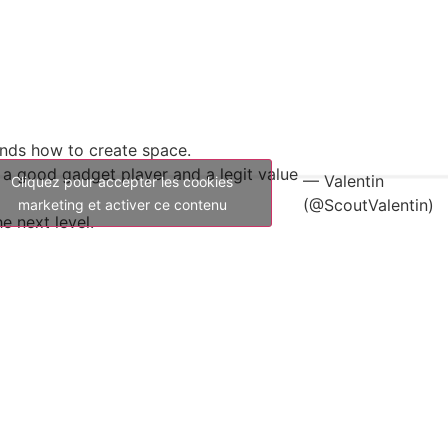
ands how to create space.
 a good gadget player and a legit value
— Valentin
Cliquez pour accepter les cookies
(@ScoutValentin)
marketing et activer ce contenu
e next level.