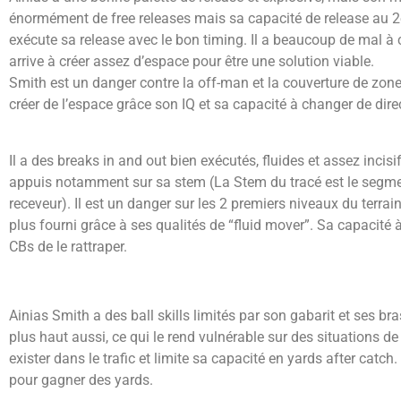
énormément de free releases mais sa capacité de release au 2èm
exécute sa release avec le bon timing.
Il a beaucoup de mal à c
arrive à créer assez d’espace pour être une solution viable.
Smith est un danger contre la off-man et la couverture de zone
créer de l’espace grâce son IQ et sa capacité à changer de dir
Il a des breaks in and out bien exécutés, fluides et assez inci
appuis notamment sur sa stem (La Stem du tracé est le segment ve
receveur).
Il est un danger sur les 2 premiers niveaux du terra
plus fourni grâce à ses qualités de “fluid mover”.
Sa capacité à
CBs de le rattraper.
Ainias Smith a des ball skills limités par son gabarit et ses br
plus haut aussi, ce qui le rend vulnérable sur des situations d
exister dans le trafic et limite sa capacité en yards after catch.
pour gagner des yards.