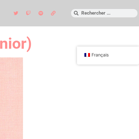
nior)
Français