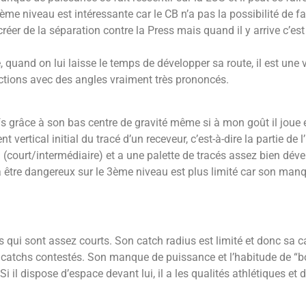
e niveau est intéressante car le CB n’a pas la possibilité de fa
réer de la séparation contre la Press mais quand il y arrive c’est
, quand on lui laisse le temps de développer sa route, il est un
ections avec des angles vraiment très prononcés.
sifs grâce à son bas centre de gravité même si à mon goût il joue
rtical initial du tracé d’un receveur, c’est-à-dire la partie de l’
in (court/intermédiaire) et a une palette de tracés assez bien dév
 être dangereux sur le 3ème niveau est plus limité car son manq
as qui sont assez courts. Son catch radius est limité et donc sa ca
e catchs contestés.
Son manque de puissance et l’habitude de “bo
Si il dispose d’espace devant lui, il a les qualités athlétiques e