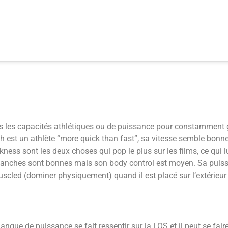
pas les capacités athlétiques ou de puissance pour constamment ga
h est un athlète “more quick than fast”, sa vitesse semble bonne
ness sont les deux choses qui pop le plus sur les films, ce qui l
es hanches sont bonnes mais son body control est moyen.
Sa puiss
uscled (dominer physiquement) quand il est placé sur l’extérieur 
anque de puissance se fait ressentir sur la LOS et il peut se fai