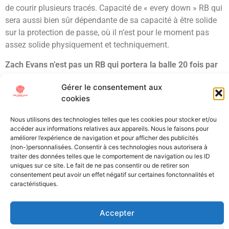
de courir plusieurs tracés. Capacité de « every down » RB qui
sera aussi bien sûr dépendante de sa capacité à être solide
sur la protection de passe, où il n’est pour le moment pas
assez solide physiquement et techniquement.
Zach Evans n’est pas un RB qui portera la balle 20 fois par
match, sa moyenne va tourner entre 10 et 15 ballons dans
Gérer le consentement aux
une équipe qui court beaucoup. C’est son jeu, c’est comme
cookies
ça qu’il aime jouer et l’a déjà affirmé.
Nous avons là un
joueur qui est à mes yeux un prospect solide, et je pense
Nous utilisons des technologies telles que les cookies pour stocker et/ou
que sa valeur se situe au 3e round.
accéder aux informations relatives aux appareils. Nous le faisons pour
améliorer l’expérience de navigation et pour afficher des publicités
(non-)personnalisées. Consentir à ces technologies nous autorisera à
Étiqueté
Draft
Ole Miss
rb
Running Back
Scouting
traiter des données telles que le comportement de navigation ou les ID
uniques sur ce site. Le fait de ne pas consentir ou de retirer son
All Texts Rights Reserved © 2023
consentement peut avoir un effet négatif sur certaines fonctonnalités et
caractéristiques.
Tous les textes présents sur ce site sont protégés par les droits
Accepter
d’auteur. Il est interdit de reproduire, distribuer ou utiliser de