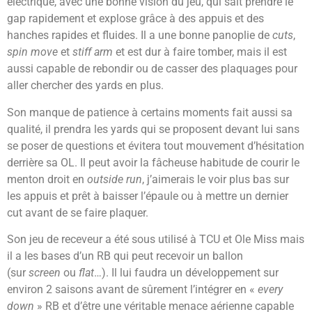
électrique, avec une bonne vision du jeu, qui sait prendre le
gap rapidement et explose grâce à des appuis et des
hanches rapides et fluides. Il a une bonne panoplie de
cuts
,
spin move
et
stiff arm
et est dur à faire tomber, mais il est
aussi capable de rebondir ou de casser des plaquages pour
aller chercher des yards en plus.
Son manque de patience à certains moments fait aussi sa
qualité, il prendra les yards qui se proposent devant lui sans
se poser de questions et évitera tout mouvement d’hésitation
derrière sa OL. Il peut avoir la fâcheuse habitude de courir le
menton droit en
outside run
, j’aimerais le voir plus bas sur
les appuis et prêt à baisser l’épaule ou à mettre un dernier
cut avant de se faire plaquer.
Son jeu de receveur a été sous utilisé à TCU et Ole Miss mais
il a les bases d’un RB qui peut recevoir un ballon
(sur
screen
ou
flat
…). Il lui faudra un développement sur
environ 2 saisons avant de sûrement l’intégrer en «
every
down
» RB et d’être une véritable menace aérienne capable