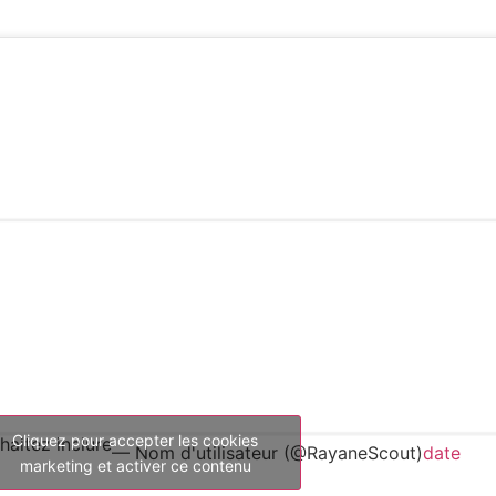
Cliquez pour accepter les cookies
aitez inclure
— Nom d'utilisateur (@RayaneScout)
date
marketing et activer ce contenu