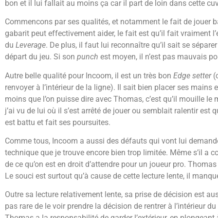
bon et il lui fallait au moins ça car il part de loin dans cette
Commencons par ses qualités, et notamment le fait de jouer ba
gabarit peut effectivement aider, le fait est qu’il fait vraiment 
du
Leverage
. De plus, il faut lui reconnaître qu’il sait se sépar
départ du jeu. Si son
punch
est moyen, il n’est pas mauvais pour
Autre belle qualité pour Incoom, il est un très bon
Edge setter
(c
renvoyer à l’intérieur de la ligne). Il sait bien placer ses mains 
moins que l’on puisse dire avec Thomas, c’est qu’il mouille le m
j’ai vu de lui où il s’est arrêté de jouer ou semblait ralentir est
est battu et fait ses poursuites.
Comme tous, Incoom a aussi des défauts qui vont lui demander 
technique que je trouve encore bien trop limitée. Même s’il a
de ce qu’on est en droit d’attendre pour un joueur pro. Thomas 
Le souci est surtout qu’à cause de cette lecture lente, il manqu
Outre sa lecture relativement lente, sa prise de décision est aus
pas rare de le voir prendre la décision de rentrer à l’intérieur d
Thomas a la responsabilité de garder l’extérieur, en plongeant 