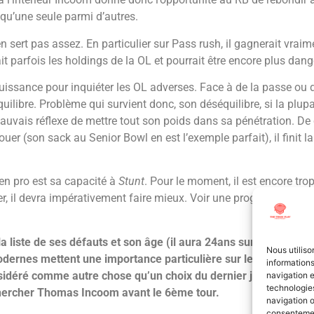
t qu’une seule parmi d’autres.
en sert pas assez. En particulier sur Pass rush, il gagnerait vrai
it parfois les holdings de la OL et pourrait être encore plus dan
sance pour inquiéter les OL adverses. Face à de la passe ou de
libre. Problème qui survient donc, son déséquilibre, si la plu
auvais réflexe de mettre tout son poids dans sa pénétration. De ce 
ouer (son sack au Senior Bowl en est l’exemple parfait), il finit l
en pro est sa capacité à
Stunt
. Pour le moment, il est encore tr
r, il devra impérativement faire mieux. Voir une progression sur 
 liste de ses défauts et son âge (il aura 24ans sur sa saison r
Nous utiliso
dernes mettent une importance particulière sur le plafond et l
informations
sidéré comme autre chose qu’un choix du dernier jour. Personn
navigation e
technologies
as chercher Thomas Incoom avant le 6ème tour.
navigation o
consentement