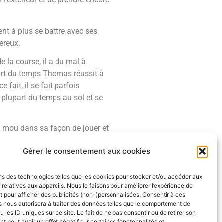
ment à plus se battre avec ses
gereux.
 la course, il a du mal à
part du temps Thomas réussit à
fait, il se fait parfois
a plupart du temps au sol et se
op mou dans sa façon de jouer et
sa palette technique pourrait
Gérer le consentement aux cookies
ookie, la question de son
ns des technologies telles que les cookies pour stocker et/ou accéder aux
e potentiel des joueurs, je me
 relatives aux appareils. Nous le faisons pour améliorer l’expérience de
ellement avec ses qualités, ses
t pour afficher des publicités (non-)personnalisées. Consentir à ces
 nous autorisera à traiter des données telles que le comportement de
u les ID uniques sur ce site. Le fait de ne pas consentir ou de retirer son
 peut avoir un effet négatif sur certaines fonctonnalités et