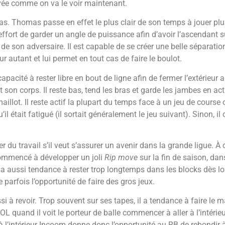
 cuvée comme on va le voir maintenant.
s. Thomas passe en effet le plus clair de son temps à jouer plu
l’effort de garder un angle de puissance afin d’avoir l’ascendant s
er de son adversaire. Il est capable de se créer une belle séparatio
 autant et lui permet en tout cas de faire le boulot.
apacité à rester libre en bout de ligne afin de fermer l’extérieur a
et son corps. Il reste bas, tend les bras et garde les jambes en activ
aillot. Il reste actif la plupart du temps face à un jeu de course
 qu’il était fatigué (il sortait généralement le jeu suivant). Sinon, 
du travail s’il veut s’assurer un avenir dans la grande ligue. 
 commencé à développer un joli
Rip move
sur la fin de saison, dans
a aussi tendance à rester trop longtemps dans les blocks dès lors
e parfois l’opportunité de faire des gros jeux.
si à revoir. Trop souvent sur ses tapes, il a tendance à faire le m
u OL quand il voit le porteur de balle commencer à aller à l’intérieu
à l’intérieur Incoom donne donc l’opportunité au RB de rebondir à