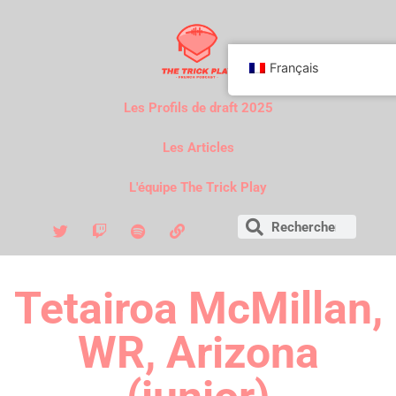
Français
Les Profils de draft 2025
Les Articles
L'équipe The Trick Play
Tetairoa McMillan,
WR, Arizona