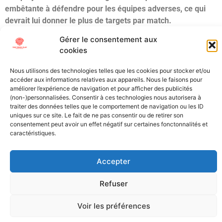
embêtante à défendre pour les équipes adverses, ce qui
devrait lui donner le plus de targets par match.
Gérer le consentement aux
Grade : 1st round Top 10
cookies
Draft Projection : 1st round Top 15
Nous utilisons des technologies telles que les cookies pour stocker et/ou
Étiqueté
Arizona
Draft
MCMILLAN
NCAA
NFL
accéder aux informations relatives aux appareils. Nous le faisons pour
Draft
Scouting
TETAIROA
WR
améliorer l’expérience de navigation et pour afficher des publicités
(non-)personnalisées. Consentir à ces technologies nous autorisera à
traiter des données telles que le comportement de navigation ou les ID
All Texts Rights Reserved © 2023
uniques sur ce site. Le fait de ne pas consentir ou de retirer son
consentement peut avoir un effet négatif sur certaines fonctonnalités et
caractéristiques.
Tous les textes présents sur ce site sont protégés par les droits
d’auteur. Il est interdit de reproduire, distribuer ou utiliser de
Accepter
quelque manière que ce soit ces éléments sans l’autorisation
expresse de leurs propriétaires.
Refuser
Voir les préférences