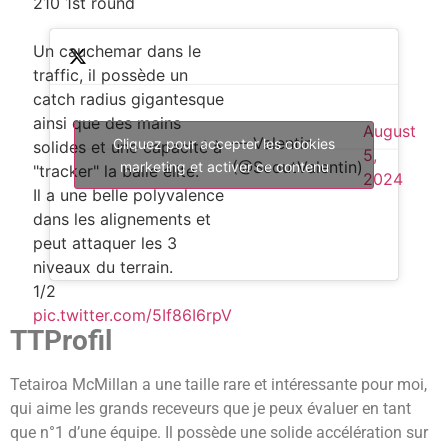
210 1st round
Un cauchemar dans le
traffic, il possède un
catch radius gigantesque
ainsi que des mains
August
— Valentin
Cliquez pour accepter les cookies
solides et une capacité à
5,
(@ScoutValentin)
marketing et activer ce contenu
"tracker" la balle élite.
2024
Il a une belle polyvalence
dans les alignements et
peut attaquer les 3
niveaux du terrain.
1/2
pic.twitter.com/5If86I6rpV
TTProfil
Tetairoa McMillan a une taille rare et intéressante pour moi,
qui aime les grands receveurs que je peux évaluer en tant
que n°1 d’une équipe. Il possède une solide accélération sur