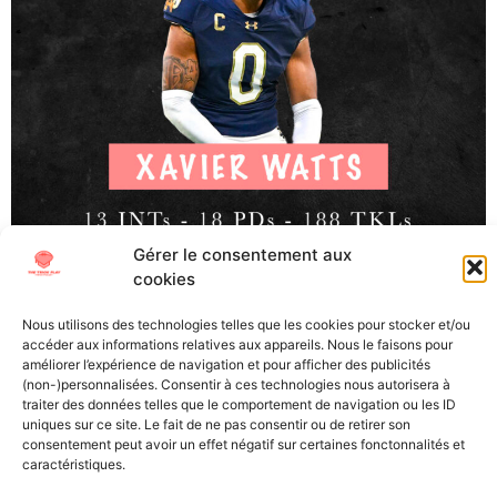
Gérer le consentement aux
cookies
Xavier Watts, SAF, Notre Dame (Senior) La Draft NFL
2025 approche à grand pas et malgré une cuvée qui de
Nous utilisons des technologies telles que les cookies pour stocker et/ou
prime abord semblait manquer de talent, l’équipe de The
accéder aux informations relatives aux appareils. Nous le faisons pour
Trick Play s’est à nouveau plongé dans les tapes afin de
améliorer l’expérience de navigation et pour afficher des publicités
(non-)personnalisées. Consentir à ces technologies nous autorisera à
pouvoir vous proposer les scouting reports des joueurs
traiter des données telles que le comportement de navigation ou les ID
qui porteront bientôt le maillot de vos […]
uniques sur ce site. Le fait de ne pas consentir ou de retirer son
consentement peut avoir un effet négatif sur certaines fonctonnalités et
caractéristiques.
All Texts Rights Reserved © 2023