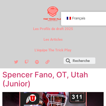
Français
Les Profils de draft 2025
Les Articles
L'équipe The Trick Play
Spencer Fano, OT, Utah
(Junior)