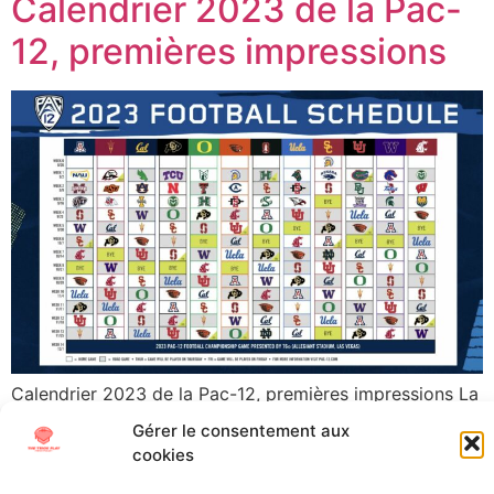
Calendrier 2023 de la Pac-
12, premières impressions
Calendrier 2023 de la Pac-12, premières impressions La
Pac-12 vient d’annoncer mercredi 18 Janvier son
Gérer le consentement aux
calendrier pour la saison 2023, dernière danse pour
cookies
USC et UCLA dans la conférence avant que les