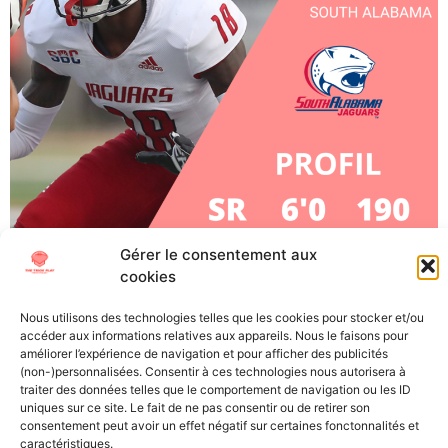
Gérer le consentement aux
Darrell Luter Jr, CB, South Alabama (Senior) À
cookies
l’approche de la Draft NFL 2023, The Trick Play vous
propose de vous plonger au mieux dans cet évènement
Nous utilisons des technologies telles que les cookies pour stocker et/ou
si particulier. Découvrez les futures stars (ou
accéder aux informations relatives aux appareils. Nous le faisons pour
désillusions) de la NFL grâce à nos « scouting reports »,
améliorer l’expérience de navigation et pour afficher des publicités
(non-)personnalisées. Consentir à ces technologies nous autorisera à
les présentations détaillées des meilleurs joueurs
traiter des données telles que le comportement de navigation ou les ID
universitaires. Points forts : […]
uniques sur ce site. Le fait de ne pas consentir ou de retirer son
consentement peut avoir un effet négatif sur certaines fonctonnalités et
caractéristiques.