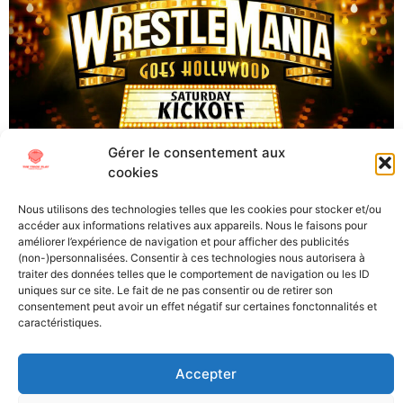
Gérer le consentement aux
cookies
WrestleMania 39 – Quels catcheurs ont joué en CFB ?
Ce samedi a débuté WrestleMania, le Super Bowl du
Nous utilisons des technologies telles que les cookies pour stocker et/ou
catch. L’évènement s’est produit durant deux soirs (le
accéder aux informations relatives aux appareils. Nous le faisons pour
améliorer l’expérience de navigation et pour afficher des publicités
1er et 2 avril) du côté du SoFi Stadium, stade des Los
(non-)personnalisées. Consentir à ces technologies nous autorisera à
Angeles Chargers et Rams. Le catch et le football sont
traiter des données telles que le comportement de navigation ou les ID
deux sports relativement liés. De nombreuses […]
uniques sur ce site. Le fait de ne pas consentir ou de retirer son
consentement peut avoir un effet négatif sur certaines fonctonnalités et
caractéristiques.
All Texts Rights Reserved © 2023
Accepter
Tous les textes présents sur ce site sont protégés par les droits