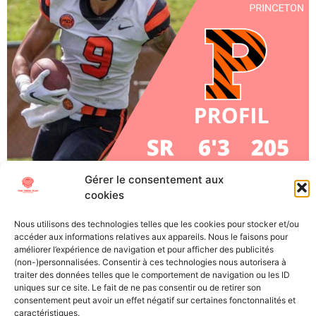
Gérer le consentement aux
Andrei Iosivas, WR, Princeton (Senior) À l’approche de la
cookies
Draft NFL 2023, The Trick Play vous propose de vous
plonger au mieux dans cet évènement si particulier.
Nous utilisons des technologies telles que les cookies pour stocker et/ou
Découvrez les futures stars (ou désillusions) de la NFL
accéder aux informations relatives aux appareils. Nous le faisons pour
grâce à nos « scouting reports », les présentations
améliorer l’expérience de navigation et pour afficher des publicités
(non-)personnalisées. Consentir à ces technologies nous autorisera à
détaillées des meilleurs joueurs universitaires. Direction
traiter des données telles que le comportement de navigation ou les ID
l’Ivy League à Princeton pour […]
uniques sur ce site. Le fait de ne pas consentir ou de retirer son
consentement peut avoir un effet négatif sur certaines fonctonnalités et
caractéristiques.