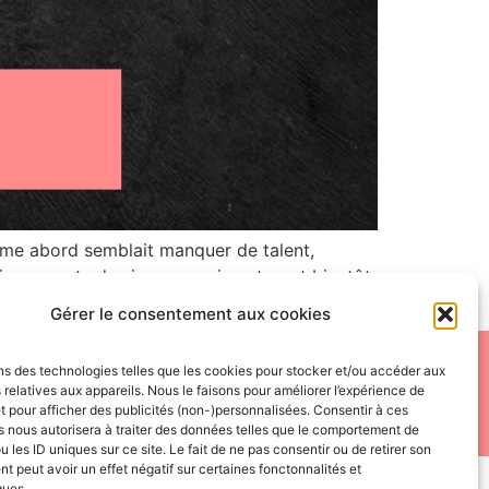
ime abord semblait manquer de talent,
ing reports des joueurs qui porteront bientôt
Gérer le consentement aux cookies
 de reproduire, distribuer ou utiliser de quelque manière que
ns des technologies telles que les cookies pour stocker et/ou accéder aux
 relatives aux appareils. Nous le faisons pour améliorer l’expérience de
e leurs propriétaires.
t pour afficher des publicités (non-)personnalisées. Consentir à ces
 nous autorisera à traiter des données telles que le comportement de
u les ID uniques sur ce site. Le fait de ne pas consentir ou de retirer son
 peut avoir un effet négatif sur certaines fonctonnalités et
ques.