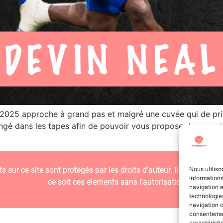
L 2025 approche à grand pas et malgré une cuvée qui de pr
ongé dans les tapes afin de pouvoir vous proposer les scout
s sur ce site sont protégés par les droits d’auteur. Il est interdit
Nous utiliso
informations
ce soit ces éléments sans l’autorisation expresse d
navigation e
technologies
navigation o
consentement
caractéristi