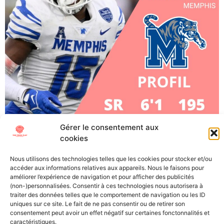
Gérer le consentement aux
Quindell Johnson, Safety, Memphis (Senior) À l’approche
cookies
de la Draft NFL 2023, The Trick Play vous propose de
vous plonger au mieux dans cet évènement si
Nous utilisons des technologies telles que les cookies pour stocker et/ou
particulier. Découvrez les futures stars (ou désillusions)
accéder aux informations relatives aux appareils. Nous le faisons pour
de la NFL grâce à nos « scouting reports », les
améliorer l’expérience de navigation et pour afficher des publicités
(non-)personnalisées. Consentir à ces technologies nous autorisera à
présentations détaillées des meilleurs joueurs
traiter des données telles que le comportement de navigation ou les ID
universitaires. Points forts : Points […]
uniques sur ce site. Le fait de ne pas consentir ou de retirer son
consentement peut avoir un effet négatif sur certaines fonctonnalités et
caractéristiques.