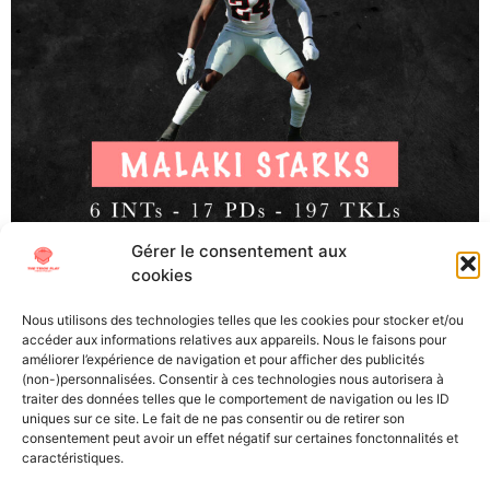
Gérer le consentement aux
cookies
Malaki Starks, SAF, Georgia (Junior) La Draft NFL 2025
approche à grand pas et malgré une cuvée qui de prime
Nous utilisons des technologies telles que les cookies pour stocker et/ou
abord semblait manquer de talent, l’équipe de The Trick
accéder aux informations relatives aux appareils. Nous le faisons pour
Play s’est à nouveau plongé dans les tapes afin de
améliorer l’expérience de navigation et pour afficher des publicités
(non-)personnalisées. Consentir à ces technologies nous autorisera à
pouvoir vous proposer les scouting reports des joueurs
traiter des données telles que le comportement de navigation ou les ID
qui porteront bientôt le maillot de vos Franchises […]
uniques sur ce site. Le fait de ne pas consentir ou de retirer son
consentement peut avoir un effet négatif sur certaines fonctonnalités et
caractéristiques.
All Texts Rights Reserved © 2023