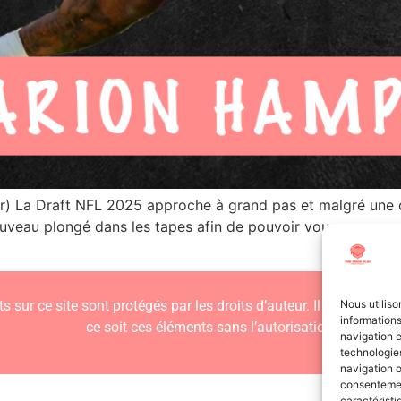
r) La Draft NFL 2025 approche à grand pas et malgré une
 nouveau plongé dans les tapes afin de pouvoir vous proposer
s sur ce site sont protégés par les droits d’auteur. Il est interdit
Nous utiliso
informations
ce soit ces éléments sans l’autorisation expresse d
navigation e
technologies
navigation o
consentement
caractéristi