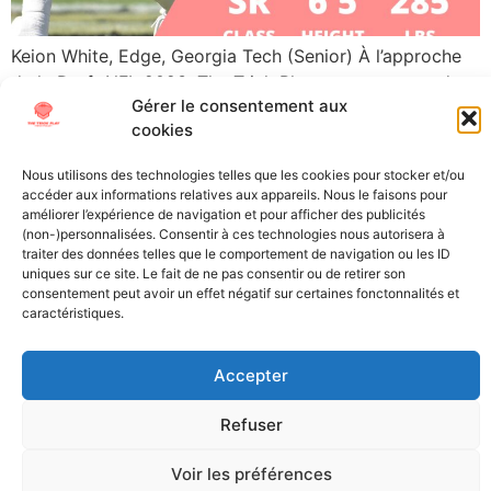
Keion White, Edge, Georgia Tech (Senior) À l’approche
de la Draft NFL 2023, The Trick Play vous propose de
Gérer le consentement aux
vous plonger au mieux dans cet évènement si
cookies
particulier. Découvrez les futures stars (ou désillusions)
de la NFL grâce à nos « scouting reports », les
Nous utilisons des technologies telles que les cookies pour stocker et/ou
présentations détaillées des meilleurs joueurs
accéder aux informations relatives aux appareils. Nous le faisons pour
universitaires. On s’envole aujourd’hui du […]
améliorer l’expérience de navigation et pour afficher des publicités
(non-)personnalisées. Consentir à ces technologies nous autorisera à
traiter des données telles que le comportement de navigation ou les ID
uniques sur ce site. Le fait de ne pas consentir ou de retirer son
All Texts Rights Reserved © 2023
consentement peut avoir un effet négatif sur certaines fonctonnalités et
caractéristiques.
Tous les textes présents sur ce site sont protégés par les droits
d’auteur. Il est interdit de reproduire, distribuer ou utiliser de
Accepter
quelque manière que ce soit ces éléments sans l’autorisation
Refuser
expresse de leurs propriétaires.
Voir les préférences