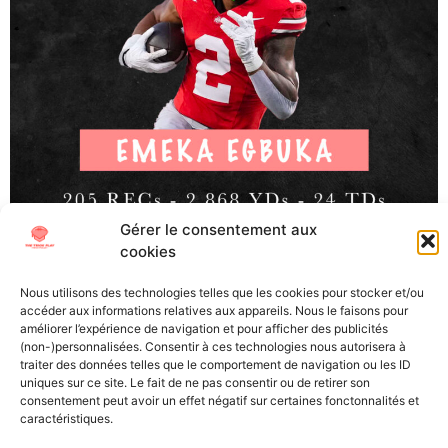
Gérer le consentement aux
cookies
Emeka Egbuka, WR, Ohio State (Senior) La Draft NFL
2025 approche à grand pas et malgré une cuvée qui de
Nous utilisons des technologies telles que les cookies pour stocker et/ou
prime abord semblait manquer de talent, l’équipe de The
accéder aux informations relatives aux appareils. Nous le faisons pour
Trick Play s’est à nouveau plongé dans les tapes afin de
améliorer l’expérience de navigation et pour afficher des publicités
(non-)personnalisées. Consentir à ces technologies nous autorisera à
pouvoir vous proposer les scouting reports des joueurs
traiter des données telles que le comportement de navigation ou les ID
qui porteront bientôt le maillot de vos […]
uniques sur ce site. Le fait de ne pas consentir ou de retirer son
consentement peut avoir un effet négatif sur certaines fonctonnalités et
caractéristiques.
All Texts Rights Reserved © 2023