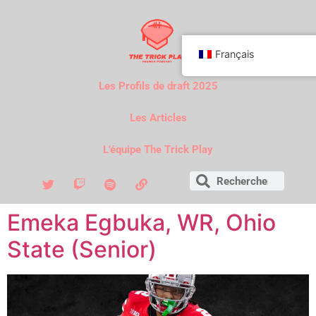
Français
Les Profils de draft 2025
Les Articles
L'équipe The Trick Play
Emeka Egbuka, WR, Ohio
State (Senior)