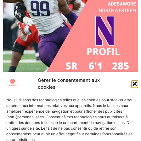
Gérer le consentement aux
Adetomiwa Adebawore, DT, Northwestern (Senior) À
cookies
l’approche de la Draft NFL 2023, The Trick Play vous
propose de vous plonger au mieux dans cet évènement
Nous utilisons des technologies telles que les cookies pour stocker et/ou
si particulier. Découvrez les futures stars (ou
accéder aux informations relatives aux appareils. Nous le faisons pour
désillusions) de la NFL grâce à nos « scouting reports »,
améliorer l’expérience de navigation et pour afficher des publicités
(non-)personnalisées. Consentir à ces technologies nous autorisera à
les présentations détaillées des meilleurs joueurs
traiter des données telles que le comportement de navigation ou les ID
universitaires. Direction Evanston dans la banlieue […]
uniques sur ce site. Le fait de ne pas consentir ou de retirer son
consentement peut avoir un effet négatif sur certaines fonctonnalités et
caractéristiques.