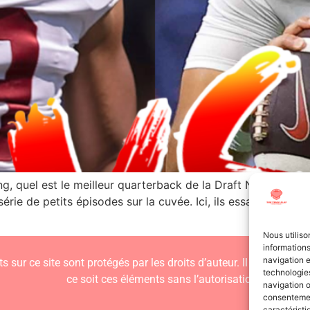
, quel est le meilleur quarterback de la Draft NFL 2023 ? 
rie de petits épisodes sur la cuvée. Ici, ils essayent de dé
Nous utiliso
informations
navigation e
s sur ce site sont protégés par les droits d’auteur. Il est interdit
technologies
ce soit ces éléments sans l’autorisation expresse d
navigation o
consentement
caractéristi