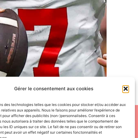
À 1 mois de la Draft NFL 2023, Valentin et
Gérer le consentement aux cookies
terminer lequel des deux meilleurs
ns des technologies telles que les cookies pour stocker et/ou accéder aux
 relatives aux appareils. Nous le faisons pour améliorer l’expérience de
t pour afficher des publicités (non-)personnalisées. Consentir à ces
 de reproduire, distribuer ou utiliser de quelque manière que
 nous autorisera à traiter des données telles que le comportement de
e leurs propriétaires.
u les ID uniques sur ce site. Le fait de ne pas consentir ou de retirer son
 peut avoir un effet négatif sur certaines fonctonnalités et
ques.