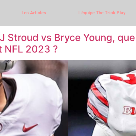
Les Articles
L'équipe The Trick Play
J Stroud vs Bryce Young, quel
ft NFL 2023 ?