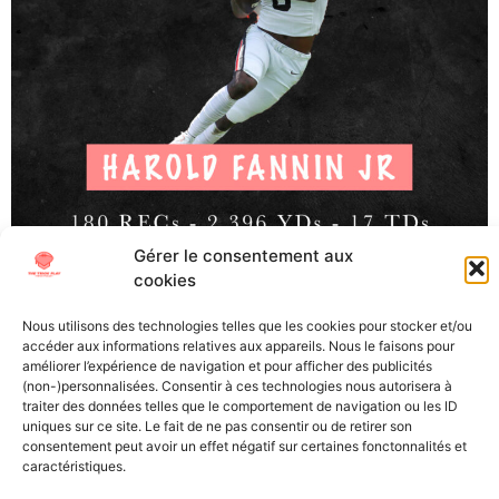
Gérer le consentement aux
cookies
Harold Fannin JR, TE, Bowling Green (Junior) La Draft
NFL 2025 approche à grand pas et malgré une cuvée
Nous utilisons des technologies telles que les cookies pour stocker et/ou
qui de prime abord semblait manquer de talent, l’équipe
accéder aux informations relatives aux appareils. Nous le faisons pour
de The Trick Play s’est à nouveau plongé dans les tapes
améliorer l’expérience de navigation et pour afficher des publicités
(non-)personnalisées. Consentir à ces technologies nous autorisera à
afin de pouvoir vous proposer les scouting reports des
traiter des données telles que le comportement de navigation ou les ID
joueurs qui porteront bientôt le maillot de […]
uniques sur ce site. Le fait de ne pas consentir ou de retirer son
consentement peut avoir un effet négatif sur certaines fonctonnalités et
caractéristiques.
All Texts Rights Reserved © 2023