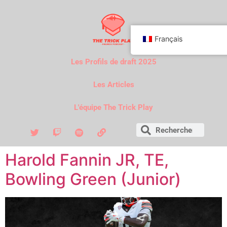
Français
Les Profils de draft 2025
Les Articles
L'équipe The Trick Play
Harold Fannin JR, TE,
Bowling Green (Junior)