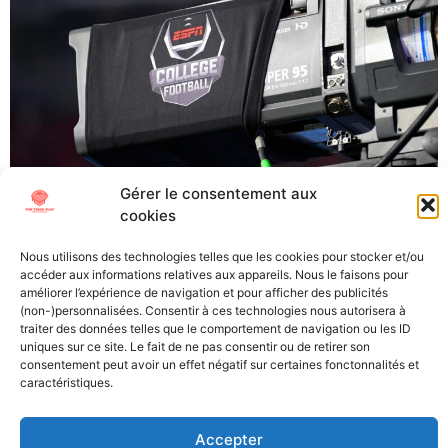
Gérer le consentement aux
Comment regarder du College Football en France Nous
cookies
avons récemment appris que l’ESPN Player, seul moyen
légal de regarder du College Football en France
Nous utilisons des technologies telles que les cookies pour stocker et/ou
facilement et de façon complète, cesserait d’exister à
accéder aux informations relatives aux appareils. Nous le faisons pour
améliorer l’expérience de navigation et pour afficher des publicités
l’aube de la saison 2023. À 3 jours de la reprise des
(non-)personnalisées. Consentir à ces technologies nous autorisera à
hostilités, The Trick Play vous détaille les différentes
traiter des données telles que le comportement de navigation ou les ID
façons de regarder […]
uniques sur ce site. Le fait de ne pas consentir ou de retirer son
consentement peut avoir un effet négatif sur certaines fonctonnalités et
caractéristiques.
All Texts Rights Reserved © 2023
Accepter