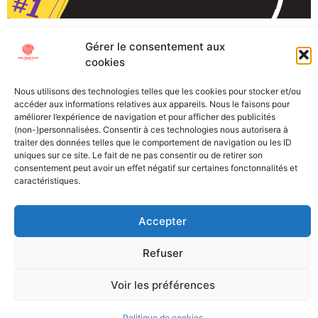
Gérer le consentement aux
cookies
Nous utilisons des technologies telles que les cookies pour stocker et/ou
accéder aux informations relatives aux appareils. Nous le faisons pour
améliorer l’expérience de navigation et pour afficher des publicités
All Texts Rights Reserved © 2023
(non-)personnalisées. Consentir à ces technologies nous autorisera à
traiter des données telles que le comportement de navigation ou les ID
uniques sur ce site. Le fait de ne pas consentir ou de retirer son
Tous les textes présents sur ce site sont protégés par les droits
consentement peut avoir un effet négatif sur certaines fonctonnalités et
d’auteur. Il est interdit de reproduire, distribuer ou utiliser de
caractéristiques.
quelque manière que ce soit ces éléments sans l’autorisation
expresse de leurs propriétaires.
Accepter
Refuser
Voir les préférences
Politique de cookies