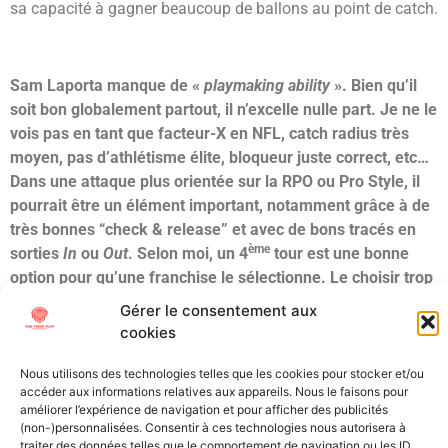
sa capacité à gagner beaucoup de ballons au point de catch.
Sam Laporta manque de «
playmaking ability
». Bien qu’il
soit bon globalement partout, il n’excelle nulle part. Je ne le
vois pas en tant que facteur-X en NFL, catch radius très
moyen, pas d’athlétisme élite, bloqueur juste correct, etc…
Dans une attaque plus orientée sur la RPO ou Pro Style, il
pourrait être un élément important, notamment grâce à de
très bonnes “check & release” et avec de bons tracés en
ème
sorties
In
ou
Out
. Selon moi, un 4
tour est une bonne
option pour qu’une franchise le sélectionne. Le choisir trop
haut dans le mauvais système ferait de lui un Bust, c’est
Gérer le consentement aux
pourquoi le système dans lequel il se trouvera sera
cookies
prépondérant pour son rendement en NFL.
Nous utilisons des technologies telles que les cookies pour stocker et/ou
accéder aux informations relatives aux appareils. Nous le faisons pour
Étiqueté
B1G
BIG 10
Draft
Iowa
NFL Draft
Scouting
TE
Tight
améliorer l’expérience de navigation et pour afficher des publicités
End
(non-)personnalisées. Consentir à ces technologies nous autorisera à
traiter des données telles que le comportement de navigation ou les ID