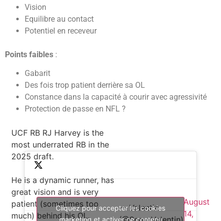
Vision
Equilibre au contact
Potentiel en receveur
Points faibles
:
Gabarit
Des fois trop patient derrière sa OL
Constance dans la capacité à courir avec agressivité
Protection de passe en NFL ?
UCF RB RJ Harvey is the
most underrated RB in the
2025 draft.
He is a dynamic runner, has
great vision and is very
August
patient (sometimes too
— Valentin
Cliquez pour accepter les cookies
14,
much) behind his OL.
(@ScoutValentin)
marketing et activer ce contenu