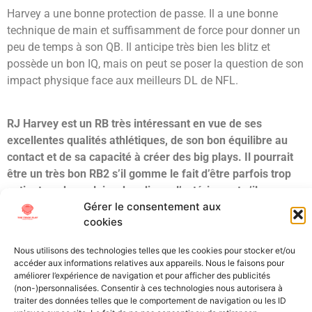
Harvey a une bonne protection de passe. Il a une bonne
technique de main et suffisamment de force pour donner un
peu de temps à son QB. Il anticipe très bien les blitz et
possède un bon IQ, mais on peut se poser la question de son
impact physique face aux meilleurs DL de NFL.
RJ Harvey est un RB très intéressant en vue de ses
excellentes qualités athlétiques, de son bon équilibre au
contact et de sa capacité à créer des big plays.
Il pourrait
être un très bon RB2 s’il gomme le fait d’être parfois trop
patient ou de vouloir rebondir sur l’extérieur, et s’il
Gérer le consentement aux
développe son jeu de receveur / special teams.
cookies
Grade : 4th round
Draft Projection : Day 3
Nous utilisons des technologies telles que les cookies pour stocker et/ou
accéder aux informations relatives aux appareils. Nous le faisons pour
améliorer l’expérience de navigation et pour afficher des publicités
Étiqueté
Draft
HARVEY
NCAA
NFL Draft
rb
RJ
Scouting
UCF
(non-)personnalisées. Consentir à ces technologies nous autorisera à
traiter des données telles que le comportement de navigation ou les ID