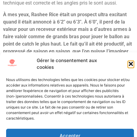
technique est correcte et les angles pris le sont aussi.
À mes yeux, Rashee Rice était un prospect ultra excitant
quand il était annoncé à 6’2″ ou 6’3″. À 6’0″, il perd de la
valeur pour un receveur extérieur mais a d’autres armes à
faire valoir comme de grands bras pour jouer le ballon au
point de catch le plus haut. Le fait qu’il ait été productif, ait
progressé de saison en saison, que l’on puisse l’imaginer
en slot ou extérieur avec son potentiel physique et malgré
Gérer le consentement aux
tous ses défauts de protection de balle, d’arbre de tracés
cookies
m’amènent à le considérer comme un 2ème tour de Draft.
Nous utilisons des technologies telles que les cookies pour stocker et/ou
Je le situe en milieu ou fin de 2ème tour.
accéder aux informations relatives aux appareils. Nous le faisons pour
améliorer l’expérience de navigation et pour afficher des publicités
Étiqueté
Draft
NCAA
Scouting
SMU
WR
(non-)personnalisées. Consentir à ces technologies nous autorisera à
traiter des données telles que le comportement de navigation ou les ID
uniques sur ce site. Le fait de ne pas consentir ou de retirer son
All Texts Rights Reserved © 2023
consentement peut avoir un effet négatif sur certaines fonctonnalités et
caractéristiques.
Tous les textes présents sur ce site sont protégés par les droits
d’auteur. Il est interdit de reproduire, distribuer ou utiliser de
Accepter