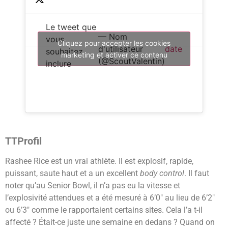
Le tweet que
— Nom
vous
Cliquez pour accepter les cookies
d'utilisateur
date
souhaitez
marketing et activer ce contenu
(@ScoutValentin)
inclure
TTProfil
Rashee Rice est un vrai athlète. Il est explosif, rapide,
puissant, saute haut et a un excellent
body control
. Il faut
noter qu’au Senior Bowl, il n’a pas eu la vitesse et
l’explosivité attendues et a été mesuré à 6’0″ au lieu de 6’2″
ou 6’3″ comme le rapportaient certains sites. Cela l’a t-il
affecté ? É
tait-ce juste une semaine en dedans ?
Quand on