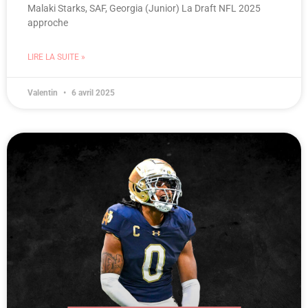
Malaki Starks, SAF, Georgia (Junior) La Draft NFL 2025
approche
LIRE LA SUITE »
Valentin
6 avril 2025