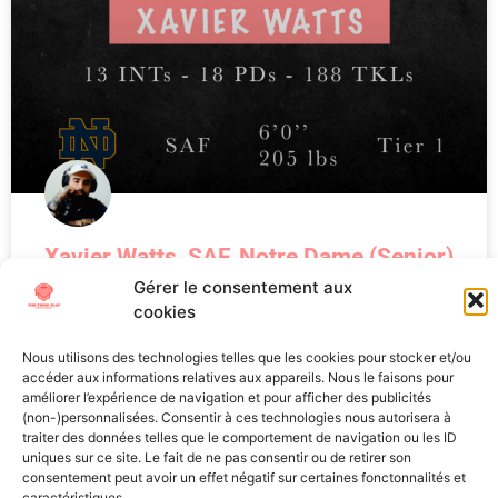
Xavier Watts, SAF, Notre Dame (Senior)
Gérer le consentement aux
Xavier Watts, SAF, Notre Dame (Senior) La Draft NFL 2025
cookies
Nous utilisons des technologies telles que les cookies pour stocker et/ou
LIRE LA SUITE »
accéder aux informations relatives aux appareils. Nous le faisons pour
améliorer l’expérience de navigation et pour afficher des publicités
(non-)personnalisées. Consentir à ces technologies nous autorisera à
Valentin
3 avril 2025
traiter des données telles que le comportement de navigation ou les ID
uniques sur ce site. Le fait de ne pas consentir ou de retirer son
consentement peut avoir un effet négatif sur certaines fonctonnalités et
All Texts Rights Reserved © 2023
caractéristiques.