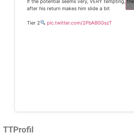
If the potential seems very, VERY tempting, the
after his return makes him slide a bit
Tier 2
pic.twitter.com/2PbAB0GszT
TTProfil