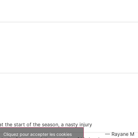
t the start of the season, a nasty injury
— Rayane M
Cliquez pour accepter les cookies