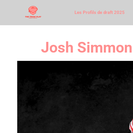
Les Profils de draft 2025
Josh Simmons,