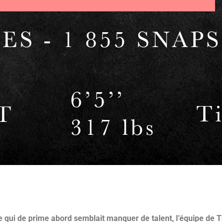
qui de prime abord semblait manquer de talent, l’équipe de T