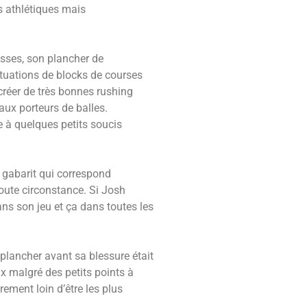
s athlétiques mais
asses, son plancher de
ituations de blocks de courses
réer de très bonnes rushing
aux porteurs de balles.
e à quelques petits soucis
n gabarit qui correspond
toute circonstance. Si Josh
dans son jeu et ça dans toutes les
n plancher avant sa blessure était
x malgré des petits points à
irement loin d’être les plus