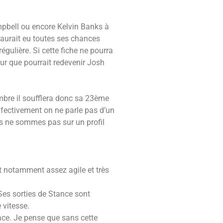
pbell ou encore Kelvin Banks à
 aurait eu toutes ses chances
égulière. Si cette fiche ne pourra
ur que pourrait redevenir Josh
mbre il soufflera donc sa 23ème
effectivement on ne parle pas d’un
ous ne sommes pas sur un profil
st notamment assez agile et très
 Ses sorties de Stance sont
 vitesse.
nace. Je pense que sans cette