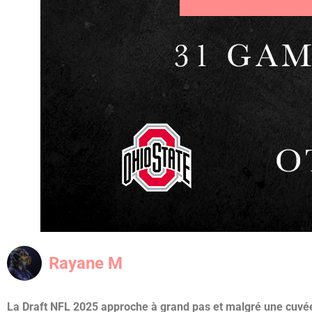
Rayane M
La Draft NFL 2025 approche à grand pas et malgré une cuvée 