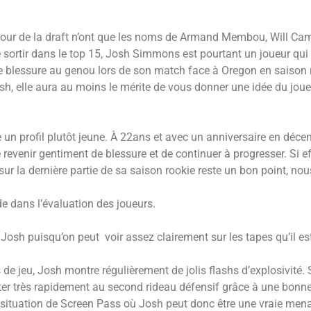
tour de la draft n’ont que les noms de Armand Membou, Will Cam
 sortir dans le top 15, Josh Simmons est pourtant un joueur qui
ale blessure au genou lors de son match face à Oregon en saison r
h, elle aura au moins le mérite de vous donner une idée du joue
un profil plutôt jeune. À 22ans et avec un anniversaire en déce
de revenir gentiment de blessure et de continuer à progresser. Si 
 sur la dernière partie de sa saison rookie reste un bon point, n
e dans l’évaluation des joueurs.
ez Josh puisqu’on peut voir assez clairement sur les tapes qu’il e
 de jeu, Josh montre régulièrement de jolis flashs d’explosivité.
ter très rapidement au second rideau défensif grâce à une bonne
 en situation de Screen Pass où Josh peut donc être une vraie me