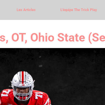
Les Articles
L'équipe The Trick Play
 OT, Ohio State (Se