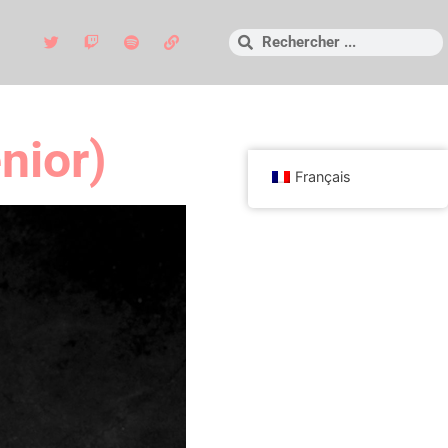
nior)
Français