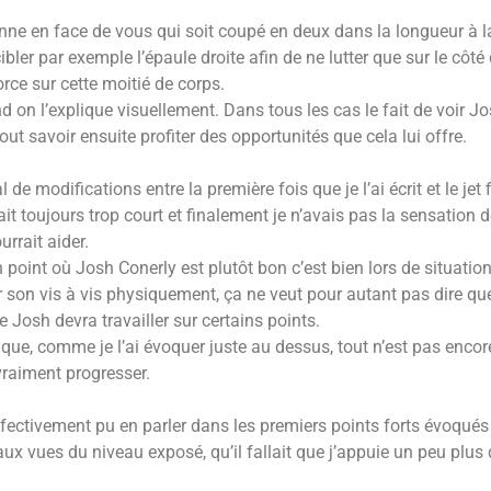
nne en face de vous qui soit coupé en deux dans la longueur à la
bler par exemple l’épaule droite afin de ne lutter que sur le côté 
rce sur cette moitié de corps.
nd on l’explique visuellement. Dans tous les cas le fait de voir Jo
ut savoir ensuite profiter des opportunités que cela lui offre.
e modifications entre la première fois que je l’ai écrit et le jet
sait toujours trop court et finalement je n’avais pas la sensatio
rrait aider.
n point où Josh Conerly est plutôt bon c’est bien lors de situatio
 son vis à vis physiquement, ça ne veut pour autant pas dire que
 Josh devra travailler sur certains points.
nt que, comme je l’ai évoquer juste au dessus, tout n’est pas enco
vraiment progresser.
ffectivement pu en parler dans les premiers points forts évoqués
, aux vues du niveau exposé, qu’il fallait que j’appuie un peu plus