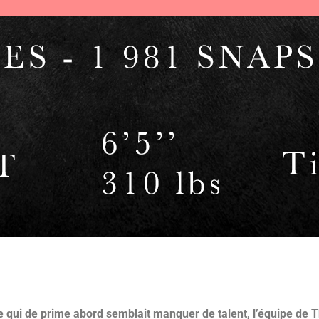
qui de prime abord semblait manquer de talent, l’équipe de T