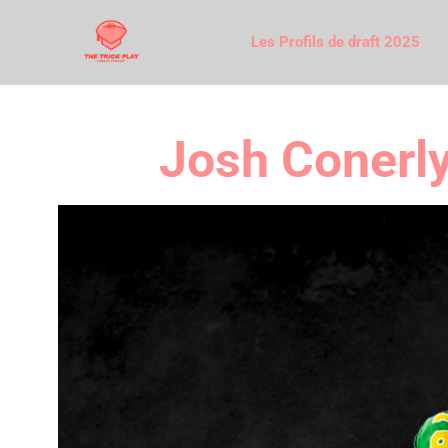
Les Profils de draft 2025
Josh Conerly 