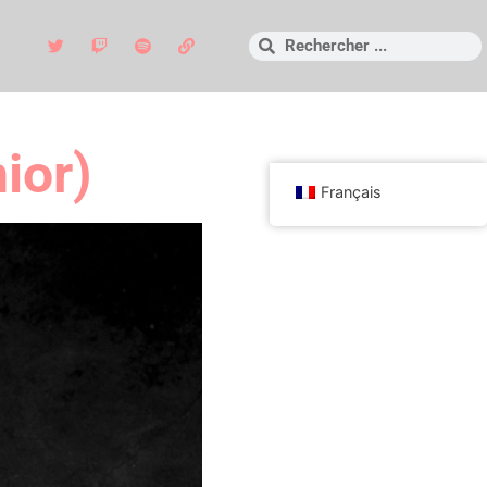
ior)
Français