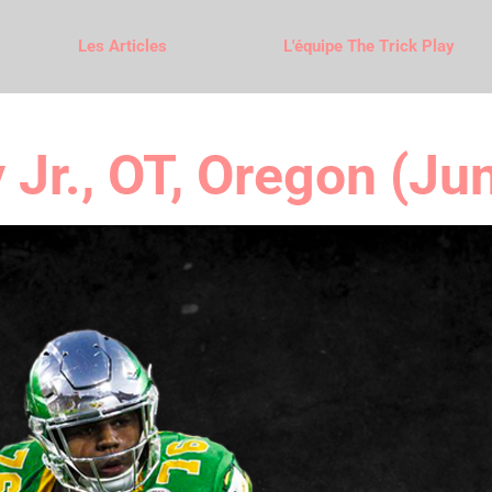
Les Articles
L'équipe The Trick Play
Jr., OT, Oregon (Jun