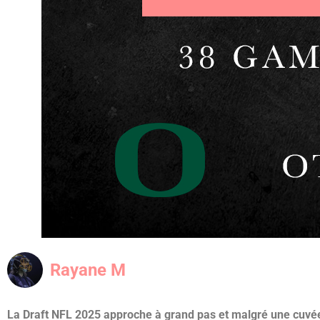
Rayane M
La Draft NFL 2025 approche à grand pas et malgré une cuvée 