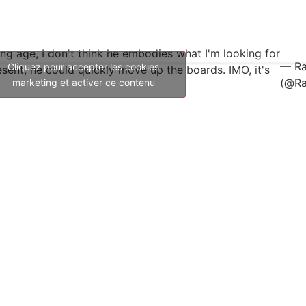
ng age, I don't think he embodies what I'm looking for
— Ra
Cliquez pour accepter les cookies
resent, he could quickly move up the boards. IMO, it's
(@Ra
marketing et activer ce contenu