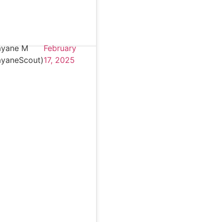
yane M
February
yaneScout)
17, 2025