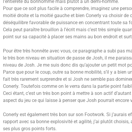
l’entièreté du bonhomme mais plutôt à un demi-homme.
Pour que ce soit plus facile à comprendre, imaginez une perso
moitié droite et la moitié gauche et bien Conerly va choisir de ci
déséquilibre favorable de puissance en concentrant toute sa fo
Cela peut paraître brouillon à l’écrit mais c’est très simple qua
point sur sa capacité à placer ses mains au bon endroit et surto
Pour être très honnête avec vous, ce paragraphe a subi pas mal d
le très bon niveau en situation de passe de Josh, il me parais
niveau de Josh. Je me suis donc dis qu’ajouter un petit mot pou
Parce que pour le coup, outre sa bonne mobilité, s’il y a bien u
fait très rarement surprendre et si Josh ne semble pas dominer
Conerly. Toutefois comme on le verra dans la partie point faible
Ceci étant, c’est un très bon point à mettre à son actif d’auta
aspect du jeu ce qui laisse à penser que Josh pourrait encore 
Conerly est également très bon sur son Footwork. Si j’aurais e
rapport avec sa bonne explosivité et agilité, j’ai plutôt choisis
ses plus gros points forts.