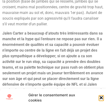
la position (base de jambes qui se resserre, jambes qui se
croisent, mains mal positionnées, centre de gravité trop haut,
mauvaise main au sol et, donc, mauvais 1er pas). Autant de
soucis expliqués par son agressivité qu’il faudra canaliser
s’il veut monter d’un pallier.
Jalen Carter a beaucoup d’atouts très intéressants dans sa
manche et la hype qui l’entoure ne repose pas sur rien. Il a
énormément de qualités et sa capacité a pouvoir évoluer
n’importe ou centre de la ligne en fait déjà un projet des
plus sympathique a développer, si on ajoute a ca son
activité sur le run stop, sa capacité a prendre des doubles
teams, et sa palette technique sur pass rush on obtient plus
seulement un projet mais un joueur terriblement en avance
sur son âge et qui peut se placer directement sur la ligne
défensive de n’importe quelle équipe de NFL et si Jalen
tombe dans les mains d’un coach qui ne se contente pas de
Gérer le consentement aux
ce qu’il sélectionnera et continue de le pousser, le plafond
cookies
pourrait être fou car Jalen a encore des points de son jeu à