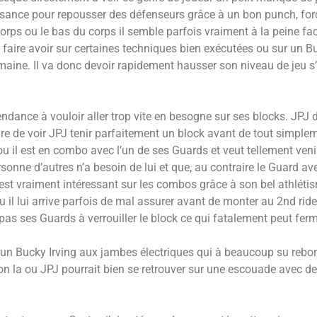
uissance pour repousser des défenseurs grâce à un bon punch, for
orps ou le bas du corps il semble parfois vraiment à la peine fa
 faire avoir sur certaines techniques bien exécutées ou sur un Bu
semaine. Il va donc devoir rapidement hausser son niveau de jeu s’
endance à vouloir aller trop vite en besogne sur ses blocks. JPJ d
s rare de voir JPJ tenir parfaitement un block avant de tout simple
ou il est en combo avec l’un de ses Guards et veut tellement veni
sonne d’autres n’a besoin de lui et que, au contraire le Guard ave
l est vraiment intéressant sur les combos grâce à son bel athléti
l lui arrive parfois de mal assurer avant de monter au 2nd rid
t pas ses Guards à verrouiller le block ce qui fatalement peut fe
un Bucky Irving aux jambes électriques qui à beaucoup su rebond
son la ou JPJ pourrait bien se retrouver sur une escouade avec d