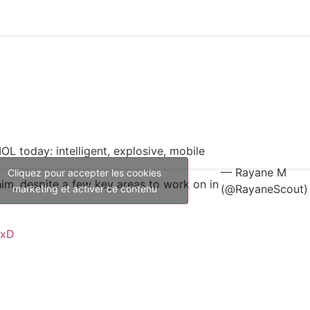
 IOL today: intelligent, explosive, mobile
— Rayane M
Cliquez pour accepter les cookies
him, despite a few key areas to work on in
(@RayaneScout)
marketing et activer ce contenu
3xD