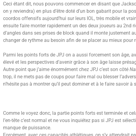
Ceci étant dit, nous pouvons commencer en disant que Jackson 
on y reviendra) en plus d’être doté d’un bon gabarit pour la po
coordos offensifs aujourd’hui sur leurs IOL, très mobile et vr
ensuite faire monter rapidement un des deux joueurs au 2nd rid
d’angles dans ses prises de block quand il monte justement au 2
changer de rythme au besoin afin de se placer au mieux pour r
Parmi les points forts de JPJ on a aussi forcement son âge, 
élevé et les perspectives d’avenir grâce à son âge laisse présa
Autre point que j’aime énormément chez JPJ c’est son côté
Na
trop, il ne mets pas de coups pour faire mal ou blesser l’advers
n’hésite pas à montrer qu’il peut dominer et à le faire savoir à s
Comme le voyez donc, la partie points forts est terminée et ce
l’en-tête c’est normal et ne vous inquiétez pas si JPJ est sélec
manque de puissance.
Forcément, avec ces capacités athlétiques, on s’y attendrait p