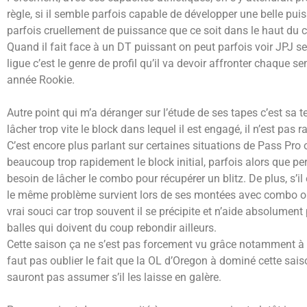
règle, si il semble parfois capable de développer une belle p
parfois cruellement de puissance que ce soit dans le haut du c
Quand il fait face à un DT puissant on peut parfois voir JPJ se
ligue c’est le genre de profil qu’il va devoir affronter chaque 
année Rookie.
Autre point qui m’a déranger sur l’étude de ses tapes c’est sa t
lâcher trop vite le block dans lequel il est engagé, il n’est pa
C’est encore plus parlant sur certaines situations de Pass Pro 
beaucoup trop rapidement le block initial, parfois alors que per
besoin de lâcher le combo pour récupérer un blitz. De plus, s’i
le même problème survient lors de ses montées avec combo ou i
vrai souci car trop souvent il se précipite et n’aide absolumen
balles qui doivent du coup rebondir ailleurs.
Cette saison ça ne s’est pas forcement vu grâce notamment à 
faut pas oublier le fait que la OL d’Oregon à dominé cette sai
sauront pas assumer s’il les laisse en galère.