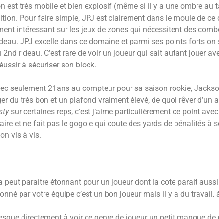
est très mobile et bien explosif (même si il y a une ombre au t
sition. Pour faire simple, JPJ est clairement dans le moule de ce
aiment intéressant sur les jeux de zones qui nécessitent des com
eau. JPJ excelle dans ce domaine et parmi ses points forts on se
nd rideau. C’est rare de voir un joueur qui sait autant jouer av
éussir à sécuriser son block.
avec seulement 21ans au compteur pour sa saison rookie, Jackso
ger du très bon et un plafond vraiment élevé, de quoi rêver d’un 
sty
sur certaines reps, c’est j’aime particulièrement ce point avec l
aire et ne fait pas le gogole qui coute des yards de pénalités à 
on vis à vis.
la peut paraitre étonnant pour un joueur dont la cote parait aus
tionné par votre équipe c’est un bon joueur mais il y a du travail
resque directement à voir ce genre de joueur un petit manque de