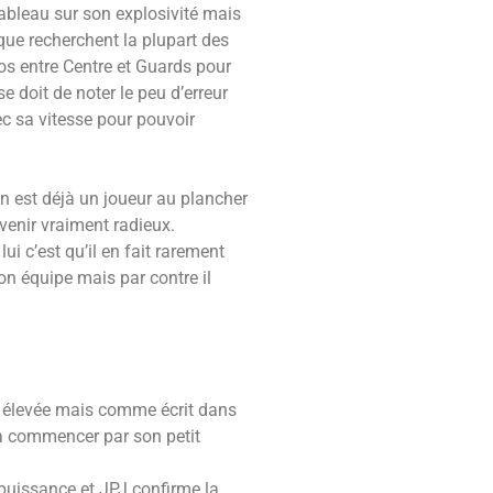
ableau sur son explosivité mais
 que recherchent la plupart des
bos entre Centre et Guards pour
 doit de noter le peu d’erreur
ec sa vitesse pour pouvoir
n est déjà un joueur au plancher
avenir vraiment radieux.
ui c’est qu’il en fait rarement
son équipe mais par contre il
si élevée mais comme écrit dans
, à commencer par son petit
 puissance et JPJ confirme la