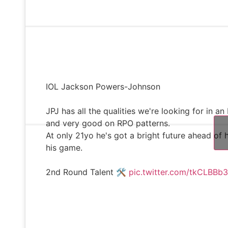
IOL Jackson Powers-Johnson
JPJ has all the qualities we're looking for in an
and very good on RPO patterns.
At only 21yo he's got a bright future ahead of 
his game.
2nd Round Talent 🛠
pic.twitter.com/tkCLBBb