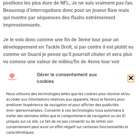
positions les plus dure de NFL, Je ne suis vraiment pas fan.
Beaucoup d’interrogations donc pour un joueur Raw mais
qui montre par séquences des flashs extrêmement
impressionnants.
Je le vois donc comme une fin de 3eme tour pour un
développement en Tackle Droit, si par contre il est plutôt vu
comme un Guard je pense qu’il pourrait chuter et sera plus
vu comme une valeur de milieu/fin de 4eme tour voir
potentiellement 5eme tour
.
Gérer le consentement aux
Étiqueté
B1G
Draft
Maryland
NFL Draft
OT
Scouting
cookies
All Texts Rights Reserved © 2023
Nous utilisons des technologies telles que les cookies pour stocker et/ou
accéder aux informations relatives aux appareils. Nous le faisons pour
améliorer l’expérience de navigation et pour afficher des publicités
(non-)personnalisées. Consentir à ces technologies nous autorisera à
Tous les textes présents sur ce site sont protégés par les droits
traiter des données telles que le comportement de navigation ou les ID
d’auteur. Il est interdit de reproduire, distribuer ou utiliser de
uniques sur ce site. Le fait de ne pas consentir ou de retirer son
quelque manière que ce soit ces éléments sans l’autorisation
consentement peut avoir un effet négatif sur certaines fonctonnalités et
caractéristiques.
expresse de leurs propriétaires.