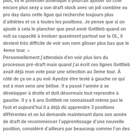
plus, vu le potentiel athlétique il pourrait ajouter un coté
encore plus sexy a son draft stock avec un joli combine ou
pro day dans cette ligue qui recherche toujours plus
d’athlètes et ce à toutes les positions. Je pense que si on
ajoute à cela le plancher que peut avoir Gottlieb quand on
voit sa capacité à évoluer quasiment partout sur la OL, il
devient très difficile de voir son nom glisser plus bas que le
4eme tour. »
Personnellement j’attendais d’en voir plus lors du
processus pré-draft mais quand j’ai écrit ces lignes Gottlieb
avait déjà mon vote pour une sélection au 3eme tour. À
côté de ça on a pu voir Ayedze être testé à gauche ce qui
est à mon sens une bêtise. Il a passé l’année à se
développer à droite et doit d
ésormais tout reprendre à
gauche. Il y a 6 ans Gottlieb ne connaissait même pas le
foot et aujourd’hui il a déjà dû apprendre 3 positions
différentes et on lui demande maintenant dans son année
de draft de recommencer l’apprentissage d’une nouvelle
position, considéré d’ailleurs par beaucoup comme l’un des