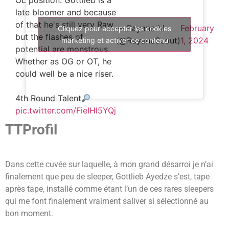
OL position. Gottlieb is a
late bloomer and because
of that he's still very Raw
— Rayane M
February
Cliquez pour accepter les cookies
but the flashes of
(@RayaneScout)
1, 2024
marketing et activer ce contenu
potential are monstrous.
Whether as OG or OT, he
could well be a nice riser.
4th Round Talent
pic.twitter.com/FieIHl5YQj
TTProfil
Dans cette cuvée sur laquelle, à mon grand désarroi je n’ai
finalement que peu de sleeper, Gottlieb Ayedze s’est, tape
après tape, installé comme étant l’un de ces rares sleepers
qui me font finalement vraiment saliver si sélectionné au
bon moment.