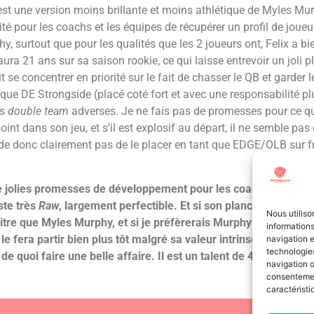
x est une version moins brillante et moins athlétique de Myles Mu
é pour les coachs et les équipes de récupérer un profil de joueur
y, surtout que pour les qualités que les 2 joueurs ont, Felix a b
a 21 ans sur sa saison rookie, ce qui laisse entrevoir un joli pl
se concentrer en priorité sur le fait de chasser le QB et garder 
 que DE Strongside (placé coté fort et avec une responsabilité pl
es
double team
adverses. Je ne fais pas de promesses pour ce qu
nt dans son jeu, et s’il est explosif au départ, il ne semble pas
e donc clairement pas de le placer en tant que EDGE/OLB sur 
olies promesses de développement pour les coaching staffs qu
ste très
Raw
, largement perfectible. Et si son plancher reste tr
Nous utiliso
re que Myles Murphy, et si je préfèrerais Murphy pour son ath
informations
 fera partir bien plus tôt malgré sa valeur intrinsèque pas si é
navigation e
technologies
 de quoi faire une belle affaire. Il est un talent de 4ème tour à
navigation o
consentement
caractéristi