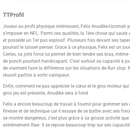
TTProfil
Joueur au profil physique intéressant, Felix Anudike-Uzomah 
s’imposer en NFL. Parmi ces qualités, la 1ère chose qui saute a
et possède un 1er pas explosif. Plusieurs fois devant ses tapes,
pourrait le laisser penser. Grace à ce physique, Felix est un jo
Certes, sa jolie force lui permet de bien tendre ses bras, même
de punch pourtant handicapant. C’est surtout sa capacité à jou
de vraiment faire la différence sur les situations de
Run stop
. 
réussit parfois à sortir vainqueur.
Enfin, comment ne pas apprécier le cœur et le gros moteur qui
gros jeu est présente, Anudike sera à fond.
Felix a encore beaucoup de travail à fournir pour gommer ses 
finesse et de technique car il essaye de se battre avec ses force
se montre dangereux, c’est plus grâce à sa grosse activité que
extrêmement
Raw
. Il se repose beaucoup trop sur ses capacit