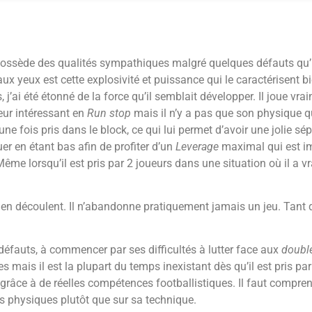
possède des qualités sympathiques malgré quelques défauts qu’
ux yeux est cette explosivité et puissance qui le caractérisent bi
 j’ai été étonné de la force qu’il semblait développer. Il joue vra
ueur intéressant en
Run stop
mais il n’y a pas que son physique qu’
 une fois pris dans le block, ce qui lui permet d’avoir une jolie 
er en étant bas afin de profiter d’un
Leverage
maximal qui est im
Même lorsqu’il est pris par 2 joueurs dans une situation où il a 
 en découlent. Il n’abandonne pratiquement jamais un jeu. Tant 
défauts, à commencer par ses difficultés à lutter face aux
doubl
s mais il est la plupart du temps inexistant dès qu’il est pris par
 grâce à de réelles compétences footballistiques. Il faut compren
és physiques plutôt que sur sa technique.