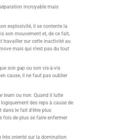
 séparation incroyable mais
n explosivité, il se contente la
ais son mouvement et, de ce fait,
ravailler sur cette inactivité au
 move
mais qui n’est pas du tout
taque son
gap
ou son vis-à-vis
en cause, il ne faut pas oublier
e team
ou non. Quand il lutte
ois logiquement des reps à cause de
 dans le fait d’être plus
e fois de plus se faire enfermer
u très orienté sur la domination