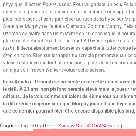
physique. Il est un
Power rusher
. Pour vulgariser un peu, Feli
intéressant pour autant, au contraire, cela donne une opportunit
plus intéressant et sans participer au rush de la hype sur Murph
State que Murphy ne l’a été à Clemson. Comme Murphy, Felix aur
Uzomah se plaire dans un système en 40 dans lequel il pourrait 
placement optimal serait sur un front 30 hybride placé en tant
rush
). Il devra absolument bosser sa capacité à lutter contre l
drop
en zone. Rien sur les tapes ne semble prometteur sur ce poi
vitesse est moyenne tout comme son agilité. Je ne recommand
on a pu voir Travon Walker évoluer cette saison.
Felix Anudike-Uzomah se présente donc cette année avec de j
le défi. À 21 ans, son plafond semble élevé mais le joueur re
défauts. Je le vois comme un talent de 4ème tour au même tit
la différence majeure sera que Murphy jouira d’une hype qui le
que ce dernier pourrait bien être encore disponible plus tard,
Étiqueté
big 12
Draft
Edge
Kansas State
NCAA
Scouting