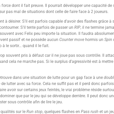
force dont il fait preuve. Il pourrait développer une capacité de
ur pas mal de situations dont celle de faire face à 2 joueurs.
 à désirer. S’il est parfois capable d’avoir des flashes grâce à so
 contourner. S’il tente parfois de passer un
RIP
, il ne termine jam
uvent avec Felix peu importe la situation. Il faudra absolument t
uvent passif et ne possède aucun
Counter move
hormis un
Spin
 à le sortir… quand il le fait.
 trop souvent pris à défaut car il ne joue pas sous contrôle. Il at
uand cela ne marche pas. Si le surplus d’agressivité est à mettre 
etrouve dans une situation de lutte pour un gap face à une
doubl
ye de lutter avec sa force. Cela ne suffit pas et il perd donc parf
aire avoir sur certains jeux feintés, le vrai problème réside surtout
dominer que par le jeu qui se développe derrière. Il peut donc un
ter sous contrôle afin de lire le jeu.
qualités sur le
Run stop
, quelques flashes en
Pass rush
et un je