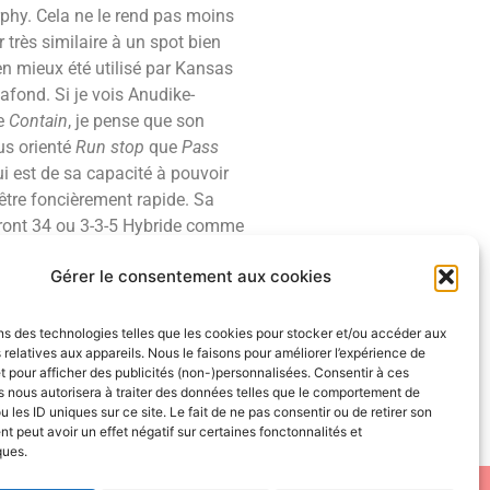
rphy. Cela ne le rend pas moins
 très similaire à un spot bien
ien mieux été utilisé par Kansas
afond. Si je vois Anudike-
le
Contain
, je pense que son
us orienté
Run stop
que
Pass
i est de sa capacité à pouvoir
 être foncièrement rapide. Sa
front 34 ou 3-3-5 Hybride comme
Gérer le consentement aux cookies
i se sentiront prêts à relever
ès correct, il a encore pas mal de
ns des technologies telles que les cookies pour stocker et/ou accéder aux
létisme, gabarit et son plafond,
 relatives aux appareils. Nous le faisons pour améliorer l’expérience de
loignée de celle de Felix, alors
t pour afficher des publicités (non-)personnalisées. Consentir à ces
 nous autorisera à traiter des données telles que le comportement de
 développer.
u les ID uniques sur ce site. Le fait de ne pas consentir ou de retirer son
 peut avoir un effet négatif sur certaines fonctonnalités et
ques.