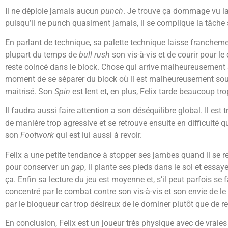
Il ne déploie jamais aucun
punch
. Je trouve ça dommage vu la 
puisqu’il ne punch quasiment jamais, il se complique la tâche s
En parlant de technique, sa palette technique laisse franchement
plupart du temps de
bull rush
son vis-à-vis et de courir pour le
reste coincé dans le block. Chose qui arrive malheureusement so
moment de se séparer du block où il est malheureusement so
maitrisé. Son
Spin
est lent et, en plus, Felix tarde beaucoup trop
Il faudra aussi faire attention a son déséquilibre global. Il est
de manière trop agressive et se retrouve ensuite en difficulté q
son
Footwork
qui est lui aussi à revoir.
Felix a une petite tendance à stopper ses jambes quand il se r
pour conserver un
gap
, il plante ses pieds dans le sol et essa
ça. Enfin sa lecture du jeu est moyenne et, s’il peut parfois se f
concentré par le combat contre son vis-à-vis et son envie de le 
par le bloqueur car trop désireux de le dominer plutôt que de res
En conclusion, Felix est un joueur très physique avec de vraies 