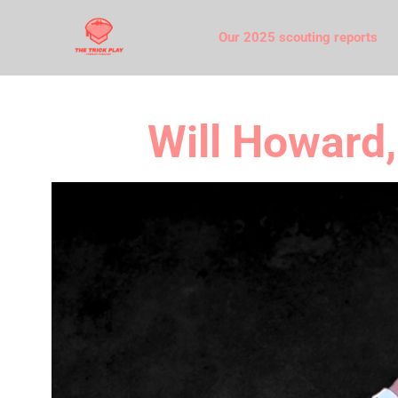
Our 2025 scouting reports
Will Howard,