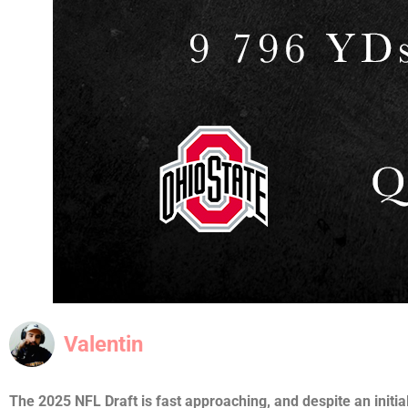
Valentin
The 2025 NFL Draft is fast approaching, and despite an initia