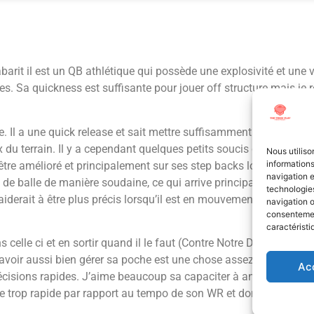
arit il est un QB athlétique qui possède une explosivité et une v
 Sa quickness est suffisante pour jouer off structure mais je re
. Il a une quick release et sait mettre suffisamment de zip dans
x du terrain.
Il y a cependant quelques petits soucis dans sa méc
Nous utiliso
informations
tre amélioré et principalement sur ses step backs lorsqu’il en e
navigation e
e balle de manière soudaine, ce qui arrive principalement quand
technologies
l’aiderait à être plus précis lorsqu’il est en mouvement hors de sa
navigation o
consentement
caractéristi
 celle ci et en sortir quand il le faut (Contre Notre Dame ça a 
avoir aussi bien gérer sa poche est une chose assez rare pour l
Ac
écisions rapides. J’aime beaucoup sa capaciter à anticiper ses la
e trop rapide par rapport au tempo de son WR et donne l’avanta