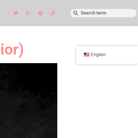
ior)
English