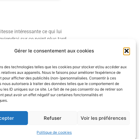
itesse intéressante ce qui lui
viendrai sur ce point plus tard.
Gérer le consentement aux cookies
 sa balle, ainsi qu’un bon dosage
anique de lancer et
ns des technologies telles que les cookies pour stocker et/ou accéder aux
 relatives aux appareils. Nous le faisons pour améliorer l’expérience de
ffectue 4 ou plus. A cause de sa
t pour afficher des publicités (non-)personnalisées. Consentir à ces
 la pression venant de l’intérieur
 nous autorisera à traiter des données telles que le comportement de
 poche.
u les ID uniques sur ce site. Le fait de ne pas consentir ou de retirer son
 peut avoir un effet négatif sur certaines fonctonnalités et
ques.
été une masterclass dans ce
es QBs qui sortent de CFB.
Howard
cepter
Refuser
Voir les préférences
ncers et à faire confiance à ses
ge au QB (Première interception
Politique de cookies