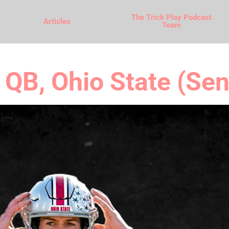
The Trick Play Podcast
Articles
Team
 QB, Ohio State (Sen