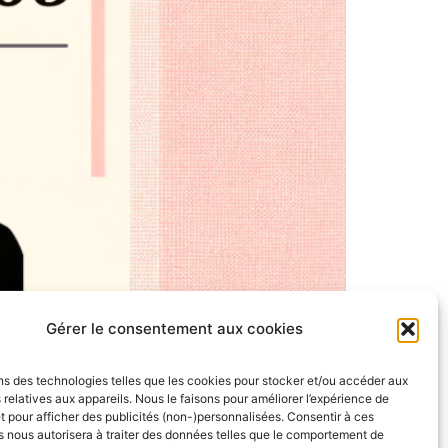
Gérer le consentement aux cookies
ns des technologies telles que les cookies pour stocker et/ou accéder aux
 relatives aux appareils. Nous le faisons pour améliorer l’expérience de
t pour afficher des publicités (non-)personnalisées. Consentir à ces
 The Trick Play vous propose à nouveau de vous
 nous autorisera à traiter des données telles que le comportement de