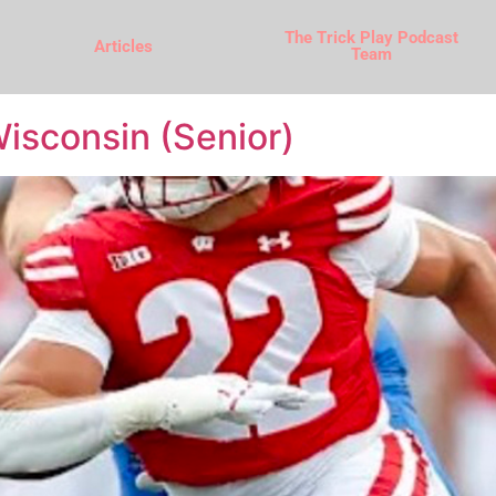
The Trick Play Podcast
Articles
Team
isconsin (Senior)