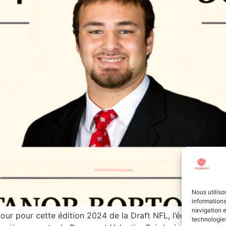
Nous utiliso
informations
navigation e
etour pour cette édition 2024 de la Draft NFL, l’équipe de
technologies