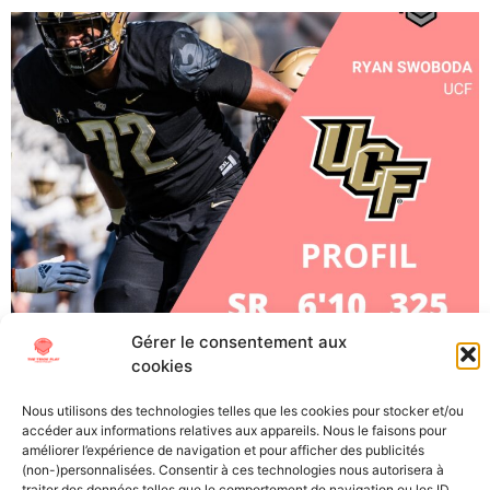
Gérer le consentement aux
Ryan Swoboda, OT, UCF (Senior) À l’approche de la
cookies
Draft NFL 2023, The Trick Play vous propose de vous
plonger au mieux dans cet évènement si particulier.
Nous utilisons des technologies telles que les cookies pour stocker et/ou
accéder aux informations relatives aux appareils. Nous le faisons pour
Découvrez les futures stars (ou désillusions) de la NFL
améliorer l’expérience de navigation et pour afficher des publicités
grâce à nos « scouting reports », les présentations
(non-)personnalisées. Consentir à ces technologies nous autorisera à
traiter des données telles que le comportement de navigation ou les ID