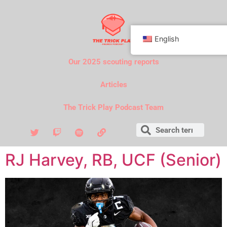
English
Our 2025 scouting reports
Articles
The Trick Play Podcast Team
RJ Harvey, RB, UCF (Senior)