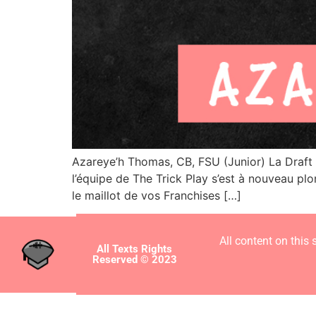
Azareye’h Thomas, CB, FSU (Junior) La Draft
l’équipe de The Trick Play s’est à nouveau pl
le maillot de vos Franchises […]
All content on this 
All Texts Rights
Reserved © 2023