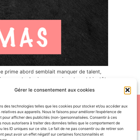
e prime abord semblait manquer de talent,
ing reports des joueurs qui porteront bientôt
Gérer le consentement aux cookies
 distribute, or use these materials in any way without the
ns des technologies telles que les cookies pour stocker et/ou accéder aux
 relatives aux appareils. Nous le faisons pour améliorer l’expérience de
ers.
t pour afficher des publicités (non-)personnalisées. Consentir à ces
 nous autorisera à traiter des données telles que le comportement de
u les ID uniques sur ce site. Le fait de ne pas consentir ou de retirer son
 peut avoir un effet négatif sur certaines fonctonnalités et
ques.