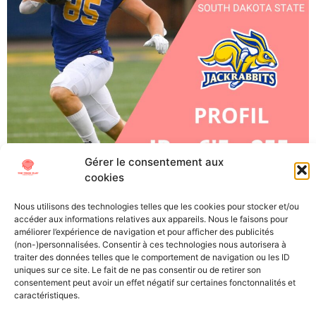
Gérer le consentement aux
cookies
Tucker Kraft, TE, South Dakota (Senior) À l’approche de
la Draft NFL 2023, The Trick Play vous propose de vous
Nous utilisons des technologies telles que les cookies pour stocker et/ou
plonger au mieux dans cet évènement si particulier.
accéder aux informations relatives aux appareils. Nous le faisons pour
Découvrez les futures stars (ou désillusions) de la NFL
améliorer l’expérience de navigation et pour afficher des publicités
(non-)personnalisées. Consentir à ces technologies nous autorisera à
grâce à nos « scouting reports », les présentations
traiter des données telles que le comportement de navigation ou les ID
détaillées des meilleurs joueurs universitaires. Points
uniques sur ce site. Le fait de ne pas consentir ou de retirer son
forts : Points […]
consentement peut avoir un effet négatif sur certaines fonctonnalités et
caractéristiques.