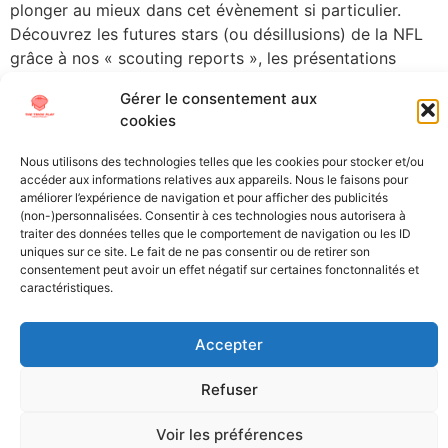
plonger au mieux dans cet évènement si particulier.
Découvrez les futures stars (ou désillusions) de la NFL
grâce à nos « scouting reports », les présentations
détaillées des meilleurs joueurs universitaires. Rendez-
Gérer le consentement aux
vous aujourd’hui à Ann Harbor […]
cookies
←
older
Nous utilisons des technologies telles que les cookies pour stocker et/ou
accéder aux informations relatives aux appareils. Nous le faisons pour
améliorer l’expérience de navigation et pour afficher des publicités
All Texts Rights Reserved © 2023
(non-)personnalisées. Consentir à ces technologies nous autorisera à
traiter des données telles que le comportement de navigation ou les ID
uniques sur ce site. Le fait de ne pas consentir ou de retirer son
consentement peut avoir un effet négatif sur certaines fonctonnalités et
All content on this site is protected by copyright laws. It is
caractéristiques.
prohibited to reproduce, distribute, or use these materials in any
way without the express permission of their owners.
Accepter
Refuser
Voir les préférences