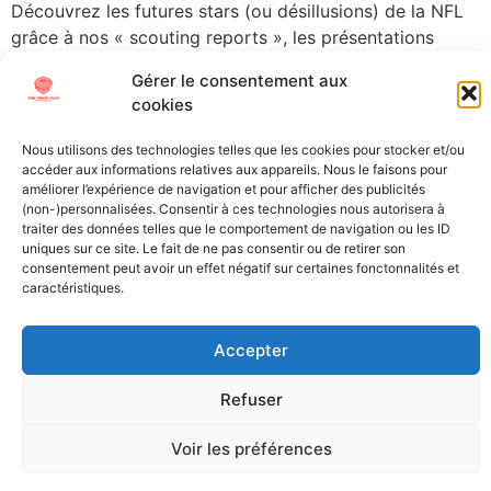
Découvrez les futures stars (ou désillusions) de la NFL
grâce à nos « scouting reports », les présentations
détaillées des meilleurs joueurs universitaires.
Gérer le consentement aux
Aujourd’hui, place à l’homme à tout faire […]
cookies
←
older
Nous utilisons des technologies telles que les cookies pour stocker et/ou
accéder aux informations relatives aux appareils. Nous le faisons pour
améliorer l’expérience de navigation et pour afficher des publicités
(non-)personnalisées. Consentir à ces technologies nous autorisera à
All Texts Rights Reserved © 2023
traiter des données telles que le comportement de navigation ou les ID
uniques sur ce site. Le fait de ne pas consentir ou de retirer son
consentement peut avoir un effet négatif sur certaines fonctonnalités et
All content on this site is protected by copyright laws. It is
caractéristiques.
prohibited to reproduce, distribute, or use these materials in any
way without the express permission of their owners.
Accepter
Refuser
Voir les préférences