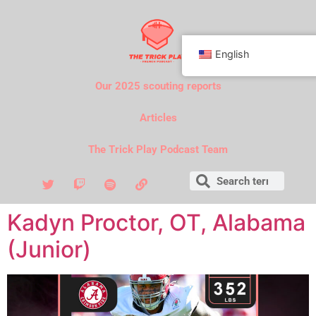
English
Our 2025 scouting reports
Articles
The Trick Play Podcast Team
Kadyn Proctor, OT, Alabama
(Junior)