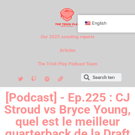
English
Our 2025 scouting reports
Articles
The Trick Play Podcast Team
[Podcast] - Ep.225 : CJ
Stroud vs Bryce Young,
quel est le meilleur
quarterback de la Draft