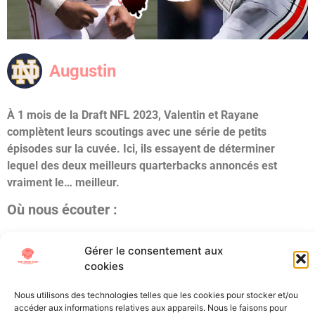
Augustin
À 1 mois de la Draft NFL 2023, Valentin et Rayane
complètent leurs scoutings avec une série de petits
épisodes sur la cuvée. Ici, ils essayent de déterminer
lequel des deux meilleurs quarterbacks annoncés est
vraiment le… meilleur.
Où nous écouter :
Soundcloud
Gérer le consentement aux
Spotify
cookies
Deezer
Apple Podcast
Nous utilisons des technologies telles que les cookies pour stocker et/ou
Et sur toutes les plateformes de streaming.
accéder aux informations relatives aux appareils. Nous le faisons pour