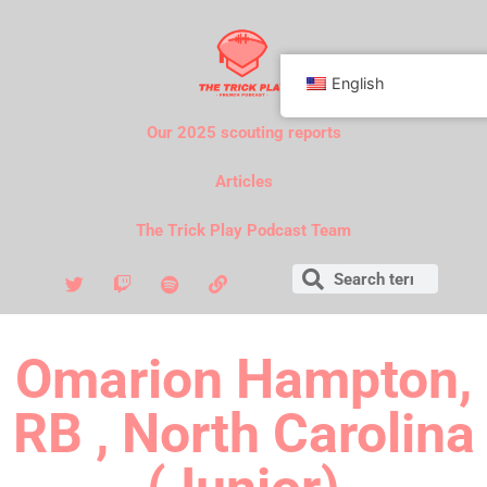
English
Our 2025 scouting reports
Articles
The Trick Play Podcast Team
Omarion Hampton,
RB , North Carolina