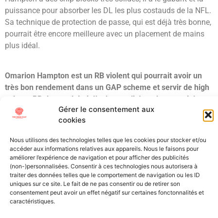
puissance pour absorber les DL les plus costauds de la NFL.
Sa technique de protection de passe, qui est déjà très bonne,
pourrait être encore meilleure avec un placement de mains
plus idéal.
Omarion Hampton est un RB violent qui pourrait avoir un
très bon rendement dans un GAP scheme et servir de high
volume RB dans celui-ci. Il a les qualités et le potentiel
Gérer le consentement aux
d’être le RB1 d’une franchise.
cookies
Grade : Day 2
Nous utilisons des technologies telles que les cookies pour stocker et/ou
Draft Projection : 2nd round
accéder aux informations relatives aux appareils. Nous le faisons pour
améliorer l’expérience de navigation et pour afficher des publicités
Tagged
Draft
HAMPTON
NCAA
NFL
(non-)personnalisées. Consentir à ces technologies nous autorisera à
traiter des données telles que le comportement de navigation ou les ID
Draft
OMARION
rb
Scouting
UNC
uniques sur ce site. Le fait de ne pas consentir ou de retirer son
consentement peut avoir un effet négatif sur certaines fonctonnalités et
All Texts Rights Reserved © 2023
caractéristiques.