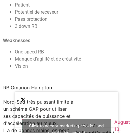
Patient
Potentiel de receveur
Pass protection
3 down RB
Weaknesses
:
One speed RB
Manque d’agilité et de créativité
Vision
RB Omarion Hampton
Nord-Sud très puissant limité à
un schéma GAP pour utiliser
ses capacités de puissance et
August
d'accélération au mieux.
— Valentin
Click to accept marketing cookies and
13,
Il a de bonnes mains, on peut
(@ScoutValentin)
enable this content