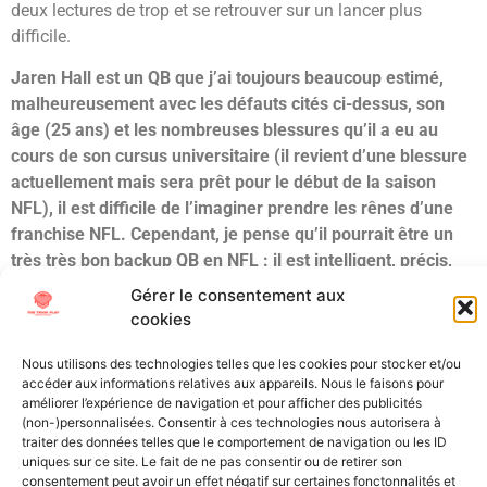
deux lectures de trop et se retrouver sur un lancer plus
difficile.
Jaren Hall est un QB que j’ai toujours beaucoup estimé,
malheureusement avec les défauts cités ci-dessus, son
âge (25 ans) et les nombreuses blessures qu’il a eu au
cours de son cursus universitaire (il revient d’une blessure
actuellement mais sera prêt pour le début de la saison
NFL), il est difficile de l’imaginer prendre les rênes d’une
franchise NFL. Cependant, je pense qu’il pourrait être un
très très bon backup QB en NFL : il est intelligent, précis,
capable de lancer en mouvement ou de bien gérer sa
Gérer le consentement aux
poche. Il pourrait avoir le type de carrière d’un Gardner
cookies
Minshew. Un 4ème tour pour un QB solide qui serait plus à
l’aise dans une offense basée sur des RPO est un bon
Nous utilisons des technologies telles que les cookies pour stocker et/ou
accéder aux informations relatives aux appareils. Nous le faisons pour
moment pour jeter son dévolu sur lui.
améliorer l’expérience de navigation et pour afficher des publicités
(non-)personnalisées. Consentir à ces technologies nous autorisera à
Tagged
BYU
Draft
NFL Draft
QB
Quarterback
Scouting
traiter des données telles que le comportement de navigation ou les ID
uniques sur ce site. Le fait de ne pas consentir ou de retirer son
consentement peut avoir un effet négatif sur certaines fonctonnalités et