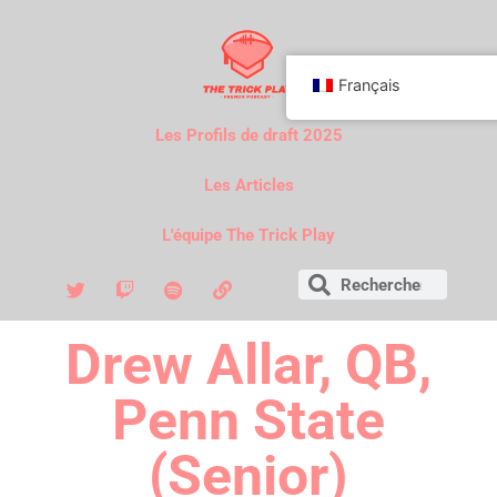
Français
Les Profils de draft 2025
Les Articles
L'équipe The Trick Play
Drew Allar, QB,
Penn State
(Senior)