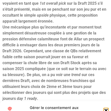
voyaient en tant que
1st overall pick
sur la Draft 2025 s’il
s’était présenté, mais en se penchant sur son jeu pur et en
occultant le simple
upside
physique, cette proposition
apparaît largement éronnée.
Une mécanique plus qu’inconstante et par moment tout
simplement désastreuse couplée à une gestion de la
pression défensive calamiteuse font de Allar un prospect
difficile à envisager dans les deux premiers jours de la
Draft 2026. Cependant, une classe de QBs relativement
faible cette saison pourrait jouer en sa faveur et
compenser la chute libre de son Draft Stock après sa
saison 2025 compliquée (que ce soit sur le terrain ou avec
sa blessure). De plus, on a pu voir une
trend
sur ces
dernières Draft, avec de nombreuses franchises qui
utilisaient leurs choix de 2ème et 3ème tours pour
sélectionner des joueurs qui sont plus des projets que des
joueurs
day 1 ready
.
Mais je pense qu’une sélection en troisième jour, dans un
Gérer le consentement aux
franchise avec un QB déjà installé, serait le meilleur