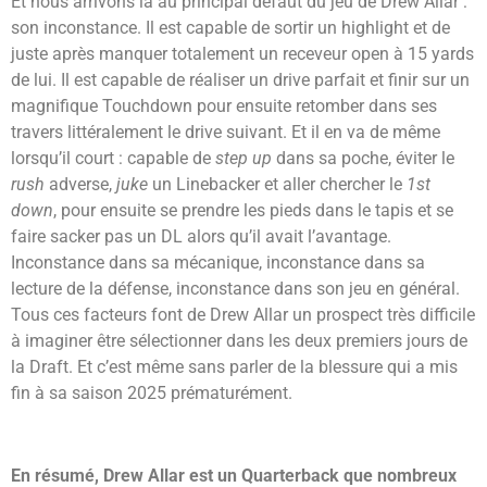
Et nous arrivons là au principal défaut du jeu de Drew Allar :
son inconstance. Il est capable de sortir un highlight et de
juste après manquer totalement un receveur open à 15 yards
de lui. Il est capable de réaliser un drive parfait et finir sur un
magnifique Touchdown pour ensuite retomber dans ses
travers littéralement le drive suivant. Et il en va de même
lorsqu’il court : capable de
step up
dans sa poche, éviter le
rush
adverse,
juke
un Linebacker et aller chercher le
1st
down
, pour ensuite se prendre les pieds dans le tapis et se
faire sacker pas un DL alors qu’il avait l’avantage.
Inconstance dans sa mécanique, inconstance dans sa
lecture de la défense, inconstance dans son jeu en général.
Tous ces facteurs font de Drew Allar un prospect très difficile
à imaginer être sélectionner dans les deux premiers jours de
la Draft. Et c’est même sans parler de la blessure qui a mis
fin à sa saison 2025 prématurément.
En résumé, Drew Allar est un Quarterback que nombreux