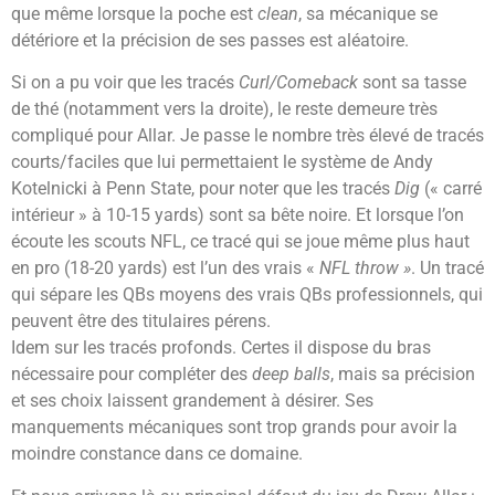
que même lorsque la poche est
clean
, sa mécanique se
détériore et la précision de ses passes est aléatoire.
Si on a pu voir que les tracés
Curl/Comeback
sont sa tasse
de thé (notamment vers la droite), le reste demeure très
compliqué pour Allar. Je passe le nombre très élevé de tracés
courts/faciles que lui permettaient le système de Andy
Kotelnicki à Penn State, pour noter que les tracés
Dig
(« carré
intérieur » à 10-15 yards) sont sa bête noire. Et lorsque l’on
écoute les scouts NFL, ce tracé qui se joue même plus haut
en pro (18-20 yards) est l’un des vrais «
NFL throw »
. Un tracé
qui sépare les QBs moyens des vrais QBs professionnels, qui
peuvent être des titulaires pérens.
Idem sur les tracés profonds. Certes il dispose du bras
nécessaire pour compléter des
deep balls
, mais sa précision
et ses choix laissent grandement à désirer. Ses
manquements mécaniques sont trop grands pour avoir la
moindre constance dans ce domaine.