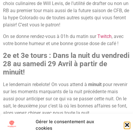
choix culinaires de Will Levis, de l’utilité de drafter ou non un
RB au premier tour mais aussi de la future saison de CFB, de
la hype Colorado ou de toutes autres sujets qui vous feront
plaisir! C’est vous le patron!
On se donne rendez-vous à 01h du matin sur
Twitch
, avec
votre bonne humeur et une bonne grosse dose de café !
2e et 3e tours : Dans la nuit du vendredi
28 au samedi 29 Avril à partir de
minuit!
Le lendemain rebelote! On vous attend à
minuit
pour revenir
sur les moments marquants de la nuit précédente mais
aussi pour anticiper sur ce qui va se passer cette nuit. On le
sait, le deuxième jour c’est là où les bonnes affaires se font,
alors venez chiner avec nous toute la nuit.
Gérer le consentement aux
4e, 5e, 6e et 7e tours : Samedi 29 Avril
cookies